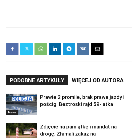
PODOBNE ARTYKUŁY
WIĘCEJ OD AUTORA
Prawie 2 promile, brak prawa jazdy i
pościg. Beztroski rajd 59-latka
News
Zdjęcie na pamiątkę i mandat na
drogę. Złamali zakaz na