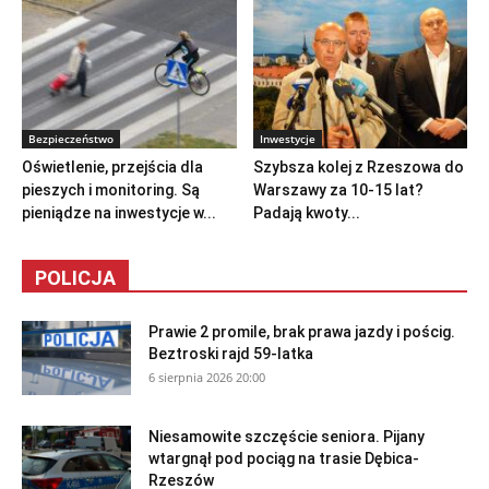
Bezpieczeństwo
Inwestycje
Oświetlenie, przejścia dla
Szybsza kolej z Rzeszowa do
pieszych i monitoring. Są
Warszawy za 10-15 lat?
pieniądze na inwestycje w...
Padają kwoty...
POLICJA
Prawie 2 promile, brak prawa jazdy i pościg.
Beztroski rajd 59-latka
6 sierpnia 2026 20:00
Niesamowite szczęście seniora. Pijany
wtargnął pod pociąg na trasie Dębica-
Rzeszów