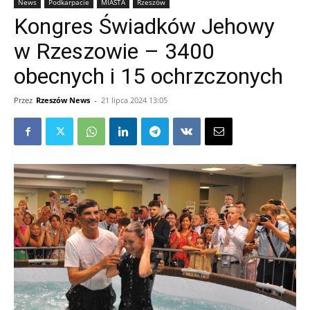
News
Podkarpacie
MIASTA
Rzeszów
Kongres Świadków Jehowy
w Rzeszowie – 3400
obecnych i 15 ochrzczonych
Przez
Rzeszów News
-
21 lipca 2024 13:05