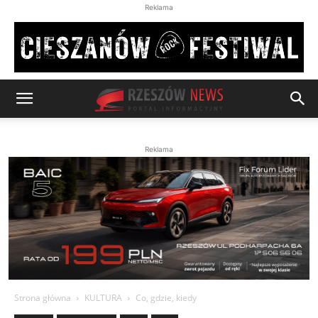
Reklama
Reklama
Strona główna
KULTURA
Co, gdzie, kiedy