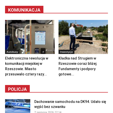
KOMUNIKACJA
Autobusy
Inwestycje
Elektroniczna rewolucja w
Kładka nad Strugiem w
komunikacji miejskiej w
Rzeszowie coraz bliżej.
Rzeszowie. Miasto
Fundamenty i podpory
przesuwało cztery razy...
gotowe...
POLICJA
Dachowanie samochodu na DK94. Udało się
wyjść bez szwanku
7 sierpnia 2026 22:14