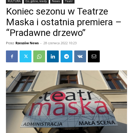
KULTURA
Co, gdzie, kiedy
News
Teatr
Koniec sezonu w Teatrze
Maska i ostatnia premiera –
“Pradawne drzewo”
Przez
Rzeszów News
-
28 czerwca 2022 10:23