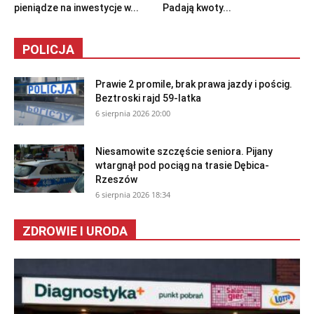
pieniądze na inwestycje w...
Padają kwoty...
POLICJA
Prawie 2 promile, brak prawa jazdy i pościg.
Beztroski rajd 59-latka
6 sierpnia 2026 20:00
Niesamowite szczęście seniora. Pijany
wtargnął pod pociąg na trasie Dębica-
Rzeszów
6 sierpnia 2026 18:34
ZDROWIE I URODA