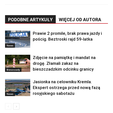
PODOBNE ARTYKUŁY
WIĘCEJ OD AUTORA
Prawie 2 promile, brak prawa jazdy i
pościg. Beztroski rajd 59-latka
News
Zdjęcie na pamiątkę i mandat na
drogę. Złamali zakaz na
bieszczadzkim odcinku granicy
Bieszczady
Jasionka na celowniku Kremla.
Ekspert ostrzega przed nową fazą
rosyjskiego sabotażu
News