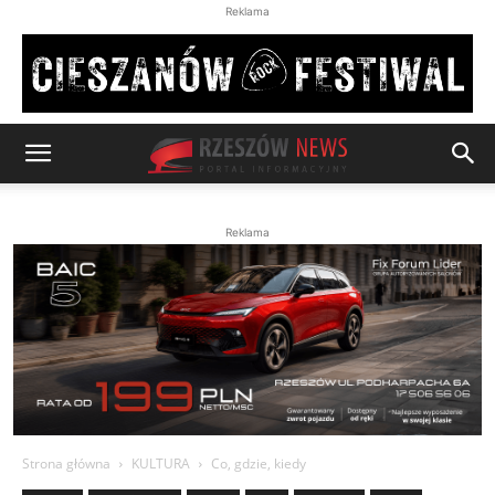
Reklama
Reklama
Strona główna
KULTURA
Co, gdzie, kiedy