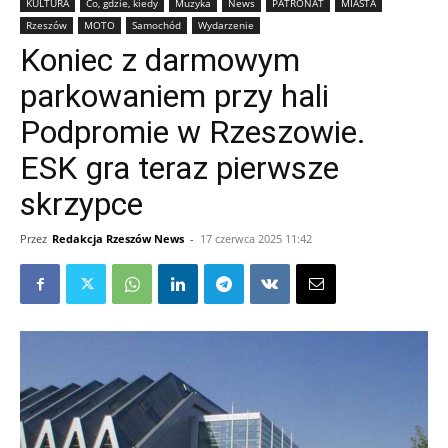
KULTURA
Co, gdzie, kiedy
Muzyka
News
PATRONAT
MIASTA
Rzeszów
MOTO
Samochód
Wydarzenie
Koniec z darmowym
parkowaniem przy hali
Podpromie w Rzeszowie.
ESK gra teraz pierwsze
skrzypce
Przez
Redakcja Rzeszów News
-
17 czerwca 2025 11:42