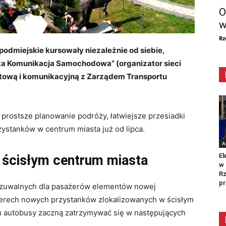
O
w
Rz
i podmiejskie kursowały niezależnie od siebie,
ka Komunikacja Samochodowa” (organizator sieci
letową i komunikacyjną z Zarządem Transportu
 prostsze planowanie podróży, łatwiejsze przesiadki
ystanków w centrum miasta już od lipca
.
A
El
 ścisłym centrum miasta
w 
Rz
pr
dczuwalnych dla pasażerów elementów nowej
erech nowych przystanków zlokalizowanych w ścisłym
ku autobusy zaczną zatrzymywać się w następujących