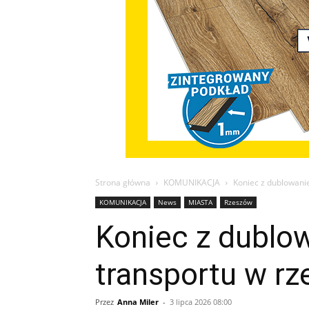
Strona główna
KOMUNIKACJA
Koniec z dublowani
KOMUNIKACJA
News
MIASTA
Rzeszów
Koniec z dublo
transportu w rz
Przez
Anna Miler
-
3 lipca 2026 08:00