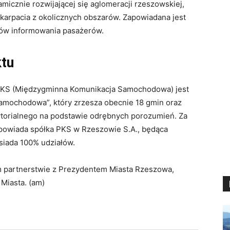
icznie rozwijającej się aglomeracji rzeszowskiej,
dkarpacia z okolicznych obszarów
. Zapowiadana jest
mów informowania pasażerów
.
ktu
 MKS (Międzygminna Komunikacja Samochodowa) jest
mochodowa”, który zrzesza obecnie 18 gmin oraz
ytorialnego na podstawie odrębnych porozumień
. Za
dpowiada spółka PKS w Rzeszowie S.A., będąca
siada 100% udziałów
.
łym partnerstwie z Prezydentem Miasta Rzeszowa,
 Miasta
. (am)