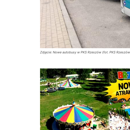
Zdjęcie: Nowe autobusy w PKS Rzeszów (fot. PKS Rzeszów 