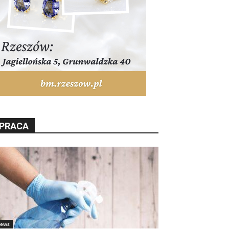
PRACA
ews