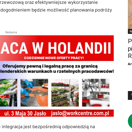
ę przewozową oraz efektywniejsze wykorzystanie
udogodnieniem będzie możliwość planowania podróży
N
Reklama
P
p
R
Ar
 integracja jest bezpośrednią odpowiedzią na