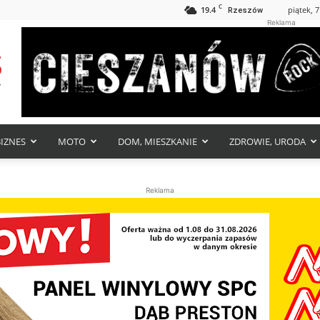
C
19.4
piątek, 7
Rzeszów
Reklama
BIZNES
MOTO
DOM, MIESZKANIE
ZDROWIE, URODA
Reklama