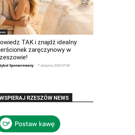
ews
owiedz TAK i znajdź idealny
ierścionek zaręczynowy w
zeszowie!
tykuł Sponsorowany
-
7 sierpnia 2026 07:00
WSPIERAJ RZESZÓW NEWS