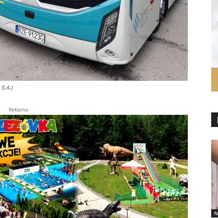
S.A.)
Reklama
N