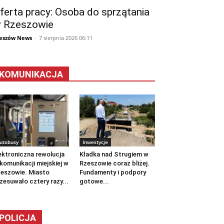
ferta pracy: Osoba do sprzątania
 Rzeszowie
eszów News
-
7 sierpnia 2026 06:11
KOMUNIKACJA
utobusy
Inwestycje
ektroniczna rewolucja
Kładka nad Strugiem w
komunikacji miejskiej w
Rzeszowie coraz bliżej.
eszowie. Miasto
Fundamenty i podpory
zesuwało cztery razy...
gotowe...
POLICJA