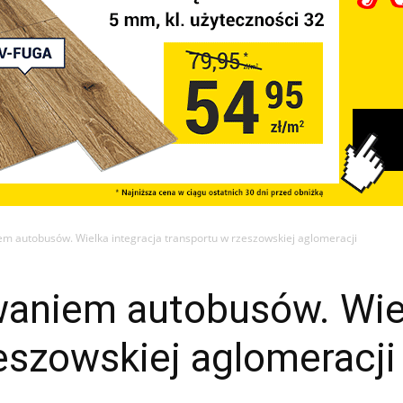
em autobusów. Wielka integracja transportu w rzeszowskiej aglomeracji
waniem autobusów. Wiel
eszowskiej aglomeracji