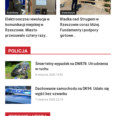
Autobusy
Inwestycje
Elektroniczna rewolucja w
Kładka nad Strugiem w
komunikacji miejskiej w
Rzeszowie coraz bliżej.
Rzeszowie. Miasto
Fundamenty i podpory
przesuwało cztery razy...
gotowe...
POLICJA
Śmiertelny wypadek na DW878. Utrudnienia
w ruchu
8 sierpnia 2026 13:05
Dachowanie samochodu na DK94. Udało się
wyjść bez szwanku
7 sierpnia 2026 22:14