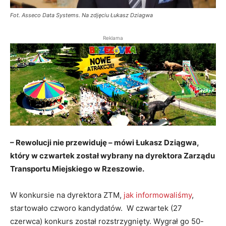
Fot. Asseco Data Systems. Na zdjęciu Łukasz Dziagwa
Reklama
– Rewolucji nie przewiduję – mówi Łukasz Dziągwa,
który w czwartek został wybrany na dyrektora Zarządu
Transportu Miejskiego w Rzeszowie.
W konkursie na dyrektora ZTM,
jak informowaliśmy
,
startowało czworo kandydatów. W czwartek (27
czerwca) konkurs został rozstrzygnięty. Wygrał go 50-