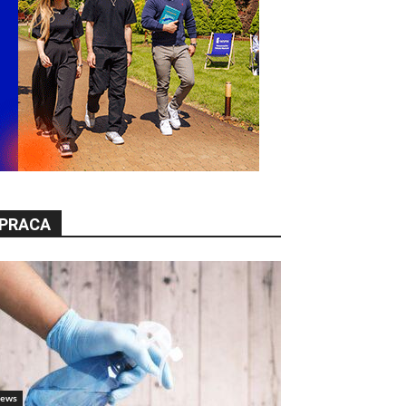
PRACA
ews