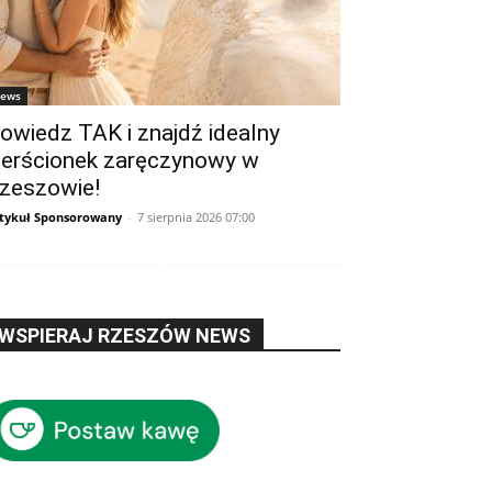
ews
owiedz TAK i znajdź idealny
ierścionek zaręczynowy w
zeszowie!
tykuł Sponsorowany
-
7 sierpnia 2026 07:00
WSPIERAJ RZESZÓW NEWS