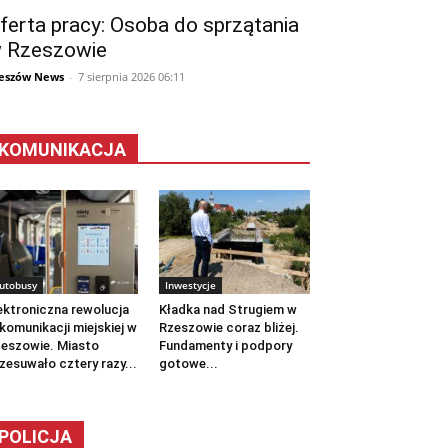
ferta pracy: Osoba do sprzątania
 Rzeszowie
eszów News
-
7 sierpnia 2026 06:11
KOMUNIKACJA
utobusy
Inwestycje
ektroniczna rewolucja
Kładka nad Strugiem w
komunikacji miejskiej w
Rzeszowie coraz bliżej.
eszowie. Miasto
Fundamenty i podpory
zesuwało cztery razy...
gotowe...
POLICJA