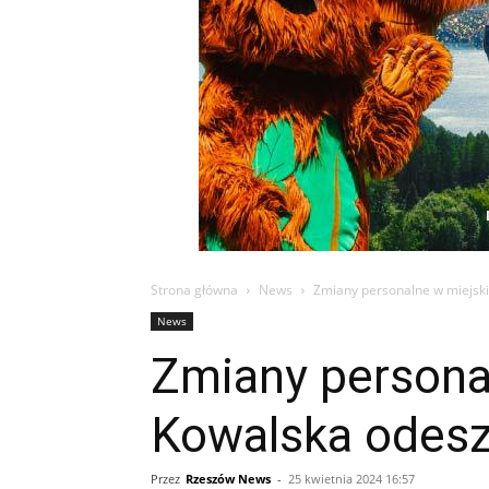
Strona główna
News
Zmiany personalne w miejski
News
Zmiany personal
Kowalska odesz
Przez
Rzeszów News
-
25 kwietnia 2024 16:57