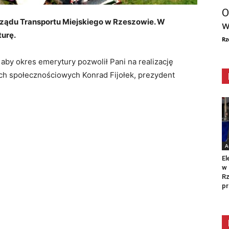
O
rządu Transportu Miejskiego w Rzeszowie. W
w
turę.
Rz
 aby okres emerytury pozwolił Pani na realizację
ach społecznościowych Konrad Fijołek, prezydent
A
El
w 
Rz
pr