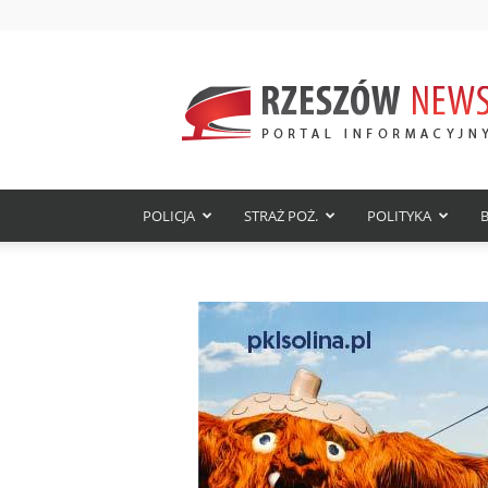
Rzeszów
News
–
najnowsze
wiadomości,
wydarzenia
i
POLICJA
STRAŻ POŻ.
POLITYKA
aktualności
z
Rzeszowa
i
Podkarpacia