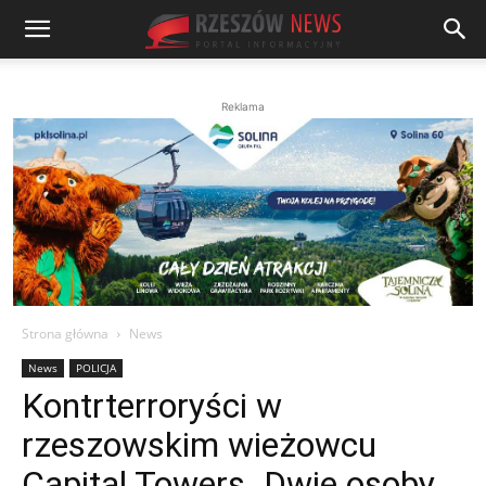
Reklama
Strona główna
News
News
POLICJA
Kontrterroryści w
rzeszowskim wieżowcu
Capital Towers. Dwie osoby