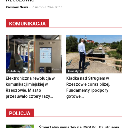
Rzeszów News
-
7 sierpnia 2026 06:11
KOMUNIKACJA
Autobusy
Inwestycje
Elektroniczna rewolucja w
Kładka nad Strugiem w
komunikacji miejskiej w
Rzeszowie coraz bliżej.
Rzeszowie. Miasto
Fundamenty i podpory
przesuwało cztery razy...
gotowe...
POLICJA
Śmiertelny wypadek na DW878. Utrudnienia