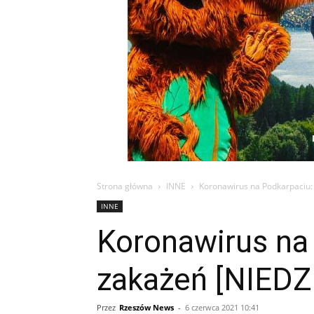
Strona główna
INNE
Koronawirus na Podkarpaciu:
INNE
Koronawirus na
zakażeń [NIEDZ
Przez
Rzeszów News
-
6 czerwca 2021 10:41