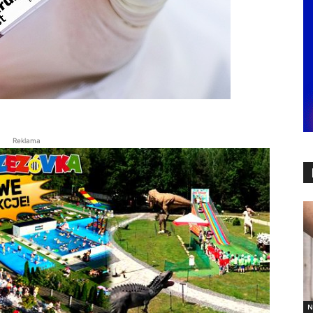
Reklama
N