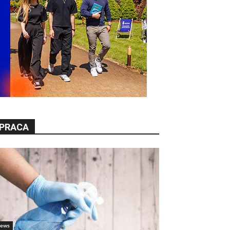
PRACA
ews