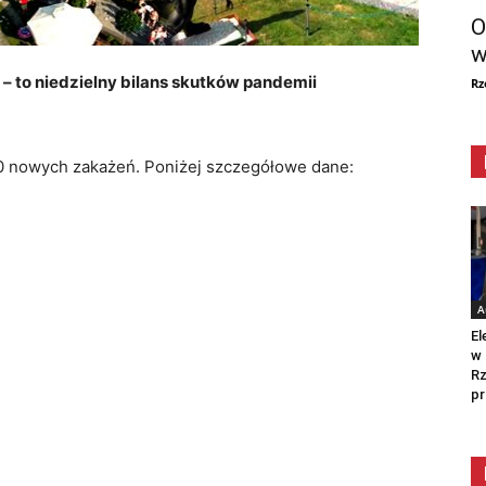
O
w
– to niedzielny bilans skutków pandemii
Rz
0 nowych zakażeń. Poniżej szczegółowe dane:
A
El
w 
Rz
pr