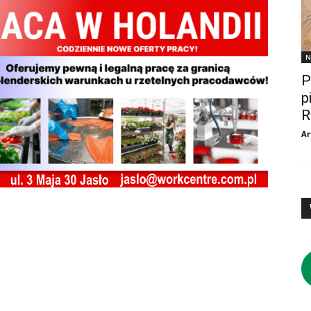
N
P
p
R
Ar