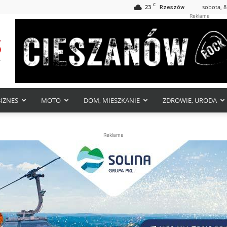
C
23
sobota, 8
Rzeszów
Reklama
BIZNES
MOTO
DOM, MIESZKANIE
ZDROWIE, URODA
Reklama