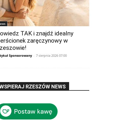
ews
owiedz TAK i znajdź idealny
ierścionek zaręczynowy w
zeszowie!
tykuł Sponsorowany
-
7 sierpnia 2026 07:00
WSPIERAJ RZESZÓW NEWS