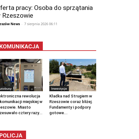
ferta pracy: Osoba do sprzątania
 Rzeszowie
eszów News
-
7 sierpnia 2026 06:11
KOMUNIKACJA
utobusy
Inwestycje
ektroniczna rewolucja
Kładka nad Strugiem w
komunikacji miejskiej w
Rzeszowie coraz bliżej.
eszowie. Miasto
Fundamenty i podpory
zesuwało cztery razy...
gotowe...
POLICJA