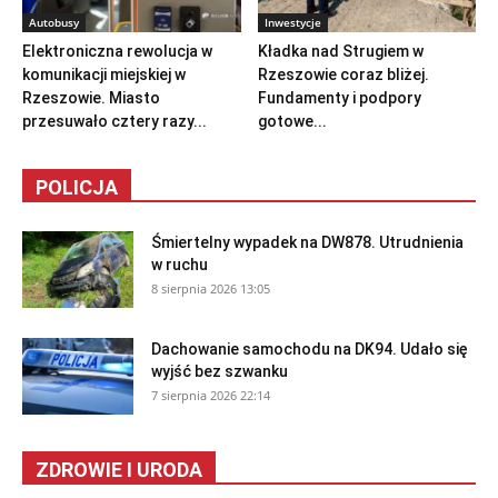
Autobusy
Inwestycje
Elektroniczna rewolucja w
Kładka nad Strugiem w
komunikacji miejskiej w
Rzeszowie coraz bliżej.
Rzeszowie. Miasto
Fundamenty i podpory
przesuwało cztery razy...
gotowe...
POLICJA
Śmiertelny wypadek na DW878. Utrudnienia
w ruchu
8 sierpnia 2026 13:05
Dachowanie samochodu na DK94. Udało się
wyjść bez szwanku
7 sierpnia 2026 22:14
ZDROWIE I URODA