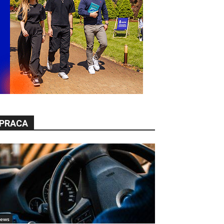
PRACA
ews