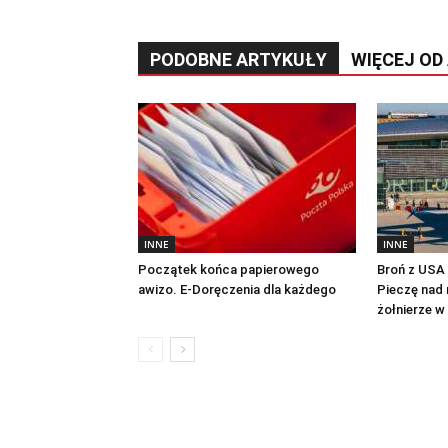
PODOBNE ARTYKUŁY
WIĘCEJ OD
INNE
INNE
Początek końca papierowego
Broń z USA n
awizo. E-Doręczenia dla każdego
Pieczę nad 
żołnierze w