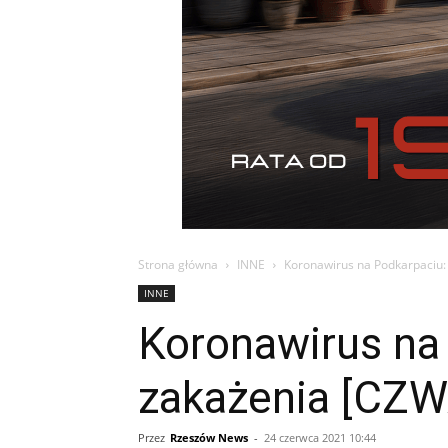
Strona główna
INNE
Koronawirus na Podkarpaciu:
INNE
Koronawirus na
zakażenia [CZ
Przez
Rzeszów News
-
24 czerwca 2021 10:44