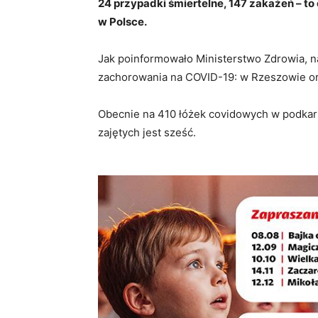
24 przypadki śmiertelne, 147 zakażeń – t
w Polsce.
Jak poinformowało Ministerstwo Zdrowia, 
zachorowania na COVID-19: w Rzeszowie ora
Obecnie na 410 łóżek covidowych w podkarpa
zajętych jest sześć.