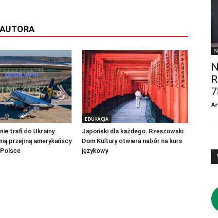
 AUTORA
N
N
R
7
Ar
EDUKACJA
ie trafi do Ukrainy.
Japoński dla każdego. Rzeszowski
nią przejmą amerykańscy
Dom Kultury otwiera nabór na kurs
 Polsce
językowy