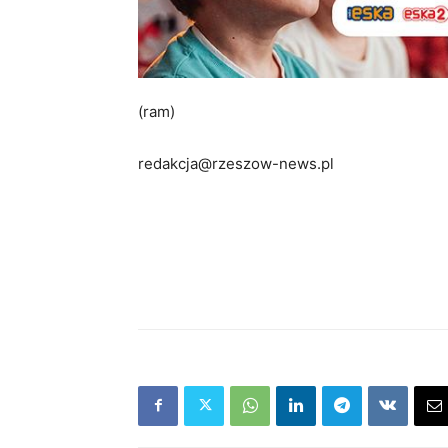
(ram)
redakcja@rzeszow-news.pl