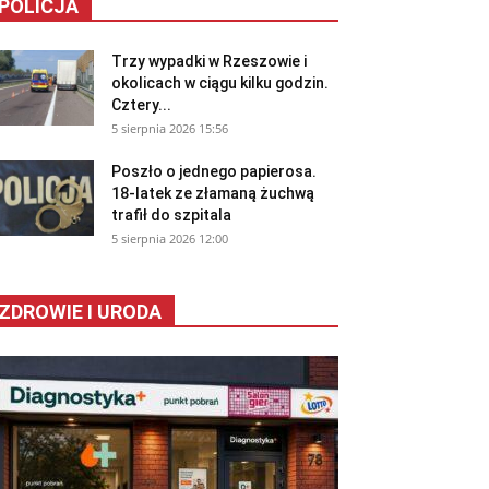
POLICJA
Trzy wypadki w Rzeszowie i
okolicach w ciągu kilku godzin.
Cztery...
5 sierpnia 2026 15:56
Poszło o jednego papierosa.
18-latek ze złamaną żuchwą
trafił do szpitala
5 sierpnia 2026 12:00
ZDROWIE I URODA