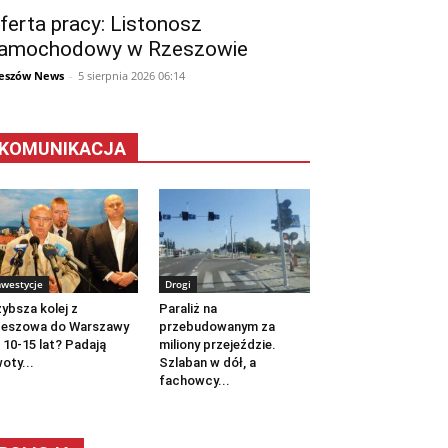
ferta pracy: Listonosz
amochodowy w Rzeszowie
eszów News
-
5 sierpnia 2026 06:14
KOMUNIKACJA
nwestycje
Drogi
ybsza kolej z
Paraliż na
zeszowa do Warszawy
przebudowanym za
 10-15 lat? Padają
miliony przejeździe.
oty...
Szlaban w dół, a
fachowcy...