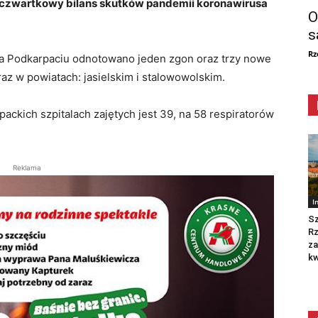
o czwartkowy bilans skutków pandemii koronawirusa
O
s
Rz
na Podkarpaciu odnotowano jeden zgon oraz trzy nowe
z w powiatach: jasielskim i stalowowolskim.
ckich szpitalach zajętych jest 39, na 58 respiratorów
Reklama
I
Sz
R
za
kw