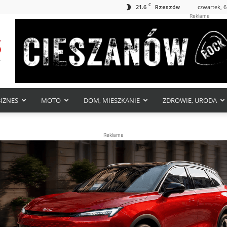
C
21.6
czwartek, 6
Rzeszów
Reklama
BIZNES
MOTO
DOM, MIESZKANIE
ZDROWIE, URODA
Reklama