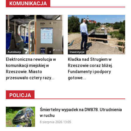
KOMUNIKACJA
Autobusy
Inwestycje
Elektroniczna rewolucja w
Kładka nad Strugiem w
komunikacji miejskiej w
Rzeszowie coraz bliżej.
Rzeszowie. Miasto
Fundamenty i podpory
przesuwało cztery razy...
gotowe...
POLICJA
Śmiertelny wypadek na DW878. Utrudnienia
w ruchu
8 sierpnia 2026 13:05