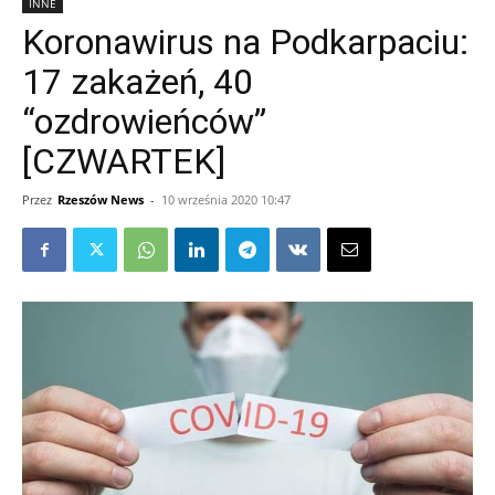
INNE
Koronawirus na Podkarpaciu:
17 zakażeń, 40
“ozdrowieńców”
[CZWARTEK]
Przez
Rzeszów News
-
10 września 2020 10:47