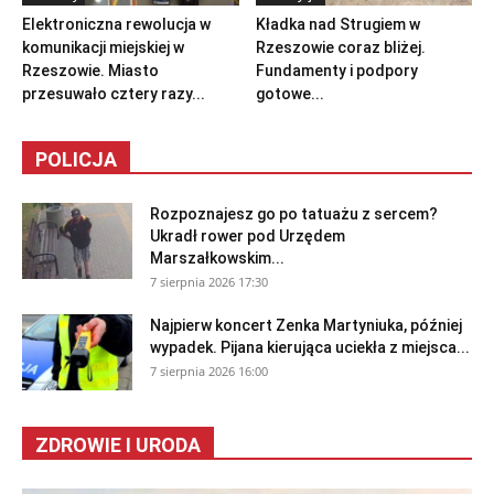
Elektroniczna rewolucja w
Kładka nad Strugiem w
komunikacji miejskiej w
Rzeszowie coraz bliżej.
Rzeszowie. Miasto
Fundamenty i podpory
przesuwało cztery razy...
gotowe...
POLICJA
Rozpoznajesz go po tatuażu z sercem?
Ukradł rower pod Urzędem
Marszałkowskim...
7 sierpnia 2026 17:30
Najpierw koncert Zenka Martyniuka, później
wypadek. Pijana kierująca uciekła z miejsca...
7 sierpnia 2026 16:00
ZDROWIE I URODA