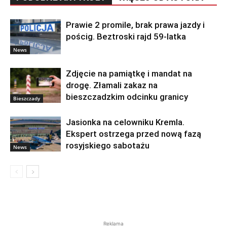
Prawie 2 promile, brak prawa jazdy i
pościg. Beztroski rajd 59-latka
News
Zdjęcie na pamiątkę i mandat na
drogę. Złamali zakaz na
bieszczadzkim odcinku granicy
Bieszczady
Jasionka na celowniku Kremla.
Ekspert ostrzega przed nową fazą
rosyjskiego sabotażu
News
Reklama