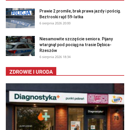
Prawie 2 promile, brak prawa jazdy i pościg.
Beztroski rajd 59-latka
6 sierpnia 2026 20:00
Niesamowite szczęście seniora. Pijany
wtargnął pod pociąg na trasie Dębica-
Rzeszów
6 sierpnia 2026 18:34
ZDROWIE I URODA