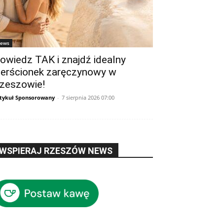
ews
owiedz TAK i znajdź idealny
ierścionek zaręczynowy w
zeszowie!
tykuł Sponsorowany
-
7 sierpnia 2026 07:00
WSPIERAJ RZESZÓW NEWS