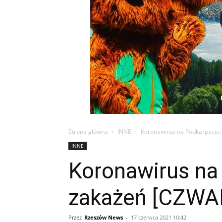
Strona główna
INNE
Koronawirus na Podkarpaciu:
INNE
Koronawirus na
zakażeń [CZWA
Przez
Rzeszów News
-
17 czerwca 2021 10:42