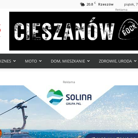
C
20.8
piątek, 7
Rzeszów
Reklama
BIZNES
MOTO
DOM, MIESZKANIE
ZDROWIE, URODA
Reklama