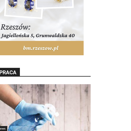
PRACA
ews