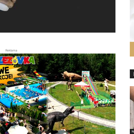
Reklama
N