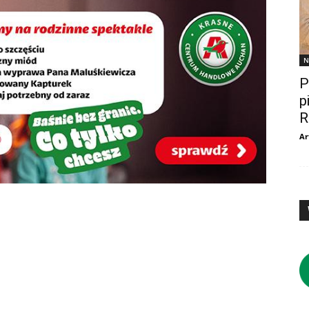
N
P
p
R
Ar