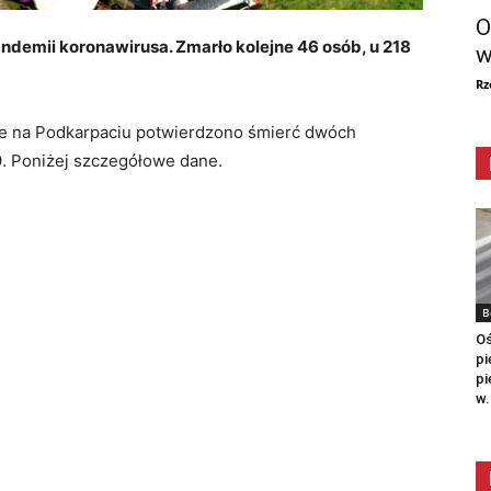
O
demii koronawirusa. Zmarło kolejne 46 osób, u 218
w
Rz
że na Podkarpaciu potwierdzono śmierć dwóch
. Poniżej szczegółowe dane.
B
Oś
pi
pi
w.