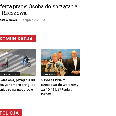
ferta pracy: Osoba do sprzątania
 Rzeszowie
eszów News
-
7 sierpnia 2026 06:11
KOMUNIKACJA
ezpieczeństwo
Inwestycje
wietlenie, przejścia dla
Szybsza kolej z
eszych i monitoring. Są
Rzeszowa do Warszawy
eniądze na inwestycje
za 10-15 lat? Padają
..
kwoty...
POLICJA