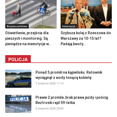
Bezpieczeństwo
Inwestycje
Oświetlenie, przejścia dla
Szybsza kolej z Rzeszowa do
pieszych i monitoring. Są
Warszawy za 10-15 lat?
pieniądze na inwestycje w...
Padają kwoty...
POLICJA
Ponad 5 promili na kąpielisku. Ratownik
wyciągnął z wody tonącą kobietę
7 sierpnia 2026 11:13
Prawie 2 promile, brak prawa jazdy i pościg.
Beztroski rajd 59-latka
6 sierpnia 2026 20:00