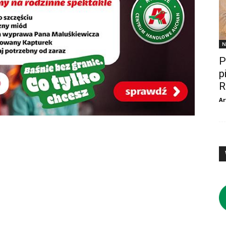
N
P
p
R
Ar