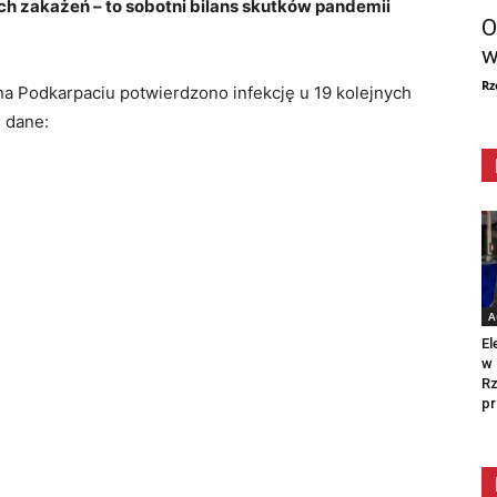
ch zakażeń – to sobotni bilans skutków pandemii
O
w
Rz
na Podkarpaciu potwierdzono infekcję u 19 kolejnych
 dane:
A
El
w 
Rz
pr