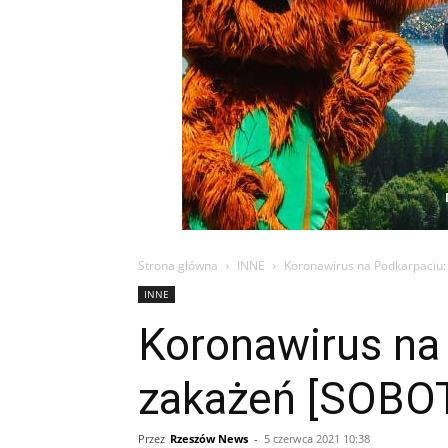
Strona główna
INNE
Koronawirus na Podkarpaciu:
INNE
Koronawirus na
zakażeń [SOBO
Przez
Rzeszów News
-
5 czerwca 2021 10:38