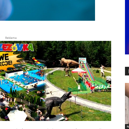
Reklama
N