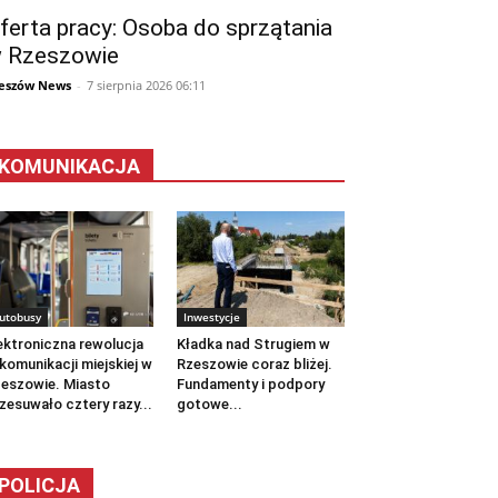
ferta pracy: Osoba do sprzątania
 Rzeszowie
eszów News
-
7 sierpnia 2026 06:11
KOMUNIKACJA
utobusy
Inwestycje
ektroniczna rewolucja
Kładka nad Strugiem w
komunikacji miejskiej w
Rzeszowie coraz bliżej.
eszowie. Miasto
Fundamenty i podpory
zesuwało cztery razy...
gotowe...
POLICJA