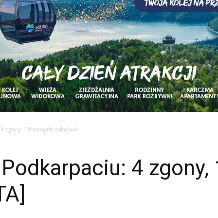
 4 zgony, 19 nowych zakażeń
 Podkarpaciu: 4 zgony,
TA]