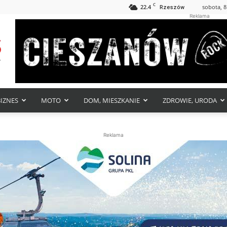
C
22.4
sobota, 8
Rzeszów
Reklama
BIZNES
MOTO
DOM, MIESZKANIE
ZDROWIE, URODA
Reklama