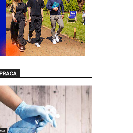
PRACA
ews