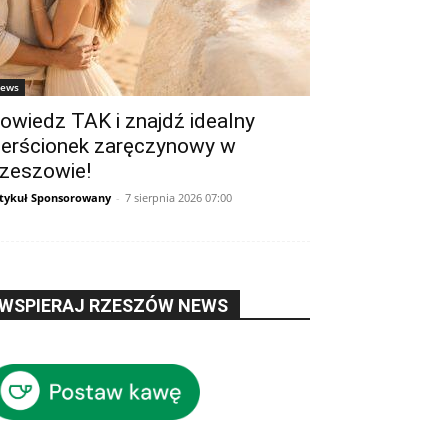
ews
owiedz TAK i znajdź idealny
ierścionek zaręczynowy w
zeszowie!
tykuł Sponsorowany
-
7 sierpnia 2026 07:00
WSPIERAJ RZESZÓW NEWS