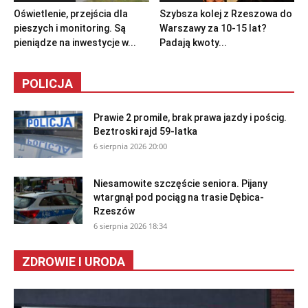
Oświetlenie, przejścia dla
Szybsza kolej z Rzeszowa do
pieszych i monitoring. Są
Warszawy za 10-15 lat?
pieniądze na inwestycje w...
Padają kwoty...
POLICJA
Prawie 2 promile, brak prawa jazdy i pościg.
Beztroski rajd 59-latka
6 sierpnia 2026 20:00
Niesamowite szczęście seniora. Pijany
wtargnął pod pociąg na trasie Dębica-
Rzeszów
6 sierpnia 2026 18:34
ZDROWIE I URODA