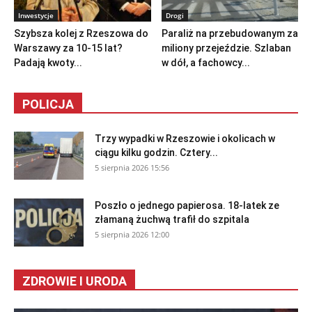
Inwestycje
Drogi
Szybsza kolej z Rzeszowa do
Paraliż na przebudowanym za
Warszawy za 10-15 lat?
miliony przejeździe. Szlaban
Padają kwoty...
w dół, a fachowcy...
POLICJA
Trzy wypadki w Rzeszowie i okolicach w
ciągu kilku godzin. Cztery...
5 sierpnia 2026 15:56
Poszło o jednego papierosa. 18-latek ze
złamaną żuchwą trafił do szpitala
5 sierpnia 2026 12:00
ZDROWIE I URODA