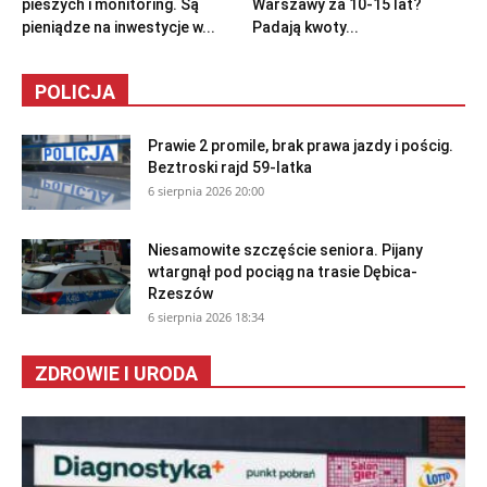
pieszych i monitoring. Są
Warszawy za 10-15 lat?
pieniądze na inwestycje w...
Padają kwoty...
POLICJA
Prawie 2 promile, brak prawa jazdy i pościg.
Beztroski rajd 59-latka
6 sierpnia 2026 20:00
Niesamowite szczęście seniora. Pijany
wtargnął pod pociąg na trasie Dębica-
Rzeszów
6 sierpnia 2026 18:34
ZDROWIE I URODA