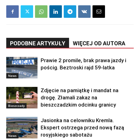
PODOBNE ARTYKUŁY
WIĘCEJ OD AUTORA
Prawie 2 promile, brak prawa jazdy i
pościg. Beztroski rajd 59-latka
News
Zdjęcie na pamiątkę i mandat na
drogę. Złamali zakaz na
bieszczadzkim odcinku granicy
Bieszczady
Jasionka na celowniku Kremla.
Ekspert ostrzega przed nową fazą
rosyjskiego sabotażu
News