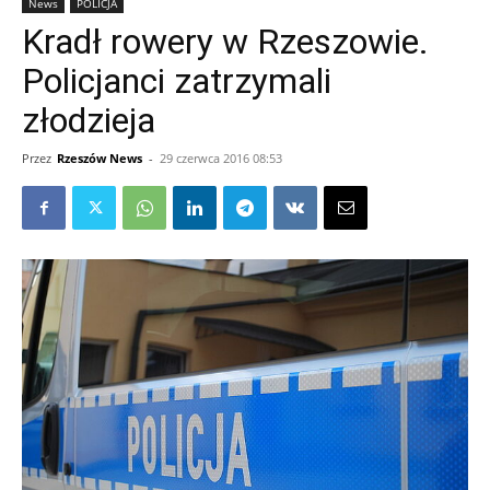
News
POLICJA
Kradł rowery w Rzeszowie.
Policjanci zatrzymali
złodzieja
Przez
Rzeszów News
-
29 czerwca 2016 08:53