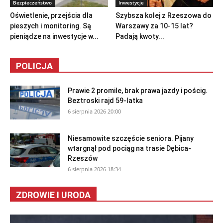
Bezpieczeństwo
Inwestycje
Oświetlenie, przejścia dla
Szybsza kolej z Rzeszowa do
pieszych i monitoring. Są
Warszawy za 10-15 lat?
pieniądze na inwestycje w...
Padają kwoty...
POLICJA
Prawie 2 promile, brak prawa jazdy i pościg.
Beztroski rajd 59-latka
6 sierpnia 2026 20:00
Niesamowite szczęście seniora. Pijany
wtargnął pod pociąg na trasie Dębica-
Rzeszów
6 sierpnia 2026 18:34
ZDROWIE I URODA