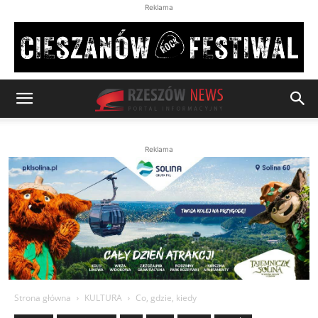
Reklama
Reklama
Strona główna
KULTURA
Co, gdzie, kiedy