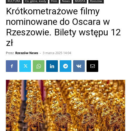
KULTURA
Co, gdzie, kiedy
Film
News
MIASTA
Rzeszów
Krótkometrażowe filmy
nominowane do Oscara w
Rzeszowie. Bilety wstępu 12
zł
Przez
Rzeszów News
-
3 marca 2025 14:04