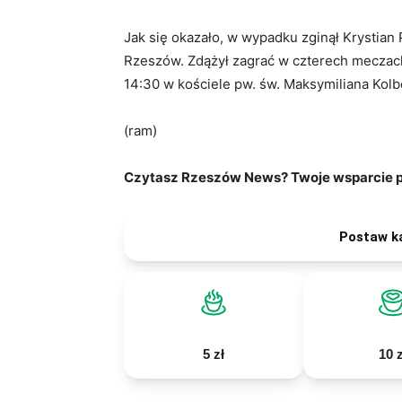
Jak się okazało, w wypadku zginął Krystian P
Rzeszów. Zdążył zagrać w czterech meczach.
14:30 w kościele pw. św. Maksymiliana Kol
(ram)
Czytasz Rzeszów News? Twoje wsparcie po
Postaw k
5 zł
10 z