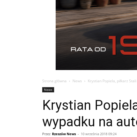
Strona główna
News
Krystian Popiela, piłkarz Sta
News
Krystian Popiela
wypadku na aut
Przez
Rzeszów News
-
10 września 2018 09:24