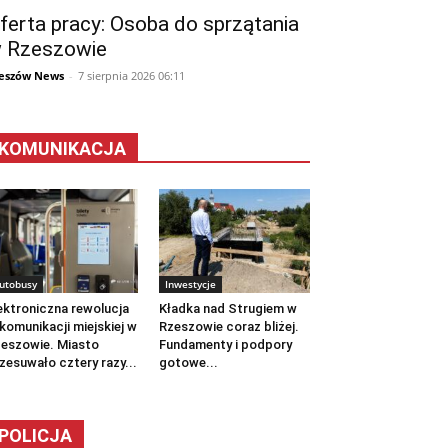
ferta pracy: Osoba do sprzątania
 Rzeszowie
eszów News
-
7 sierpnia 2026 06:11
KOMUNIKACJA
utobusy
Inwestycje
ektroniczna rewolucja
Kładka nad Strugiem w
komunikacji miejskiej w
Rzeszowie coraz bliżej.
eszowie. Miasto
Fundamenty i podpory
zesuwało cztery razy...
gotowe...
POLICJA