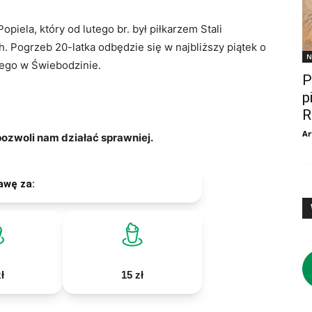
opiela, który od lutego br. był piłkarzem Stali
 Pogrzeb 20-latka odbędzie się w najbliższy piątek o
N
bego w Świebodzinie.
P
p
R
Ar
zwoli nam działać sprawniej.
awę za:
ł
15 zł