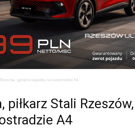
li Rzeszów, zginął w wypadku na autostradzie A4
, piłkarz Stali Rzeszów,
ostradzie A4