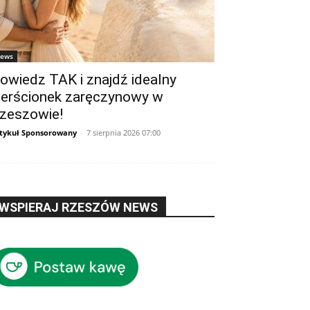
ews
owiedz TAK i znajdź idealny
ierścionek zaręczynowy w
zeszowie!
tykuł Sponsorowany
-
7 sierpnia 2026 07:00
WSPIERAJ RZESZÓW NEWS