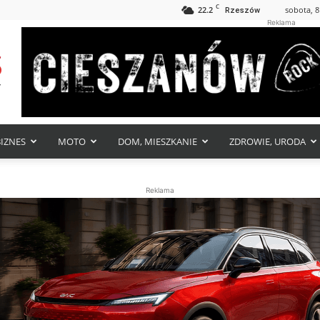
C
22.2
sobota, 8
Rzeszów
Reklama
BIZNES
MOTO
DOM, MIESZKANIE
ZDROWIE, URODA
Reklama