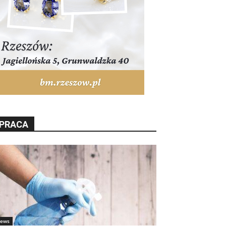
PRACA
ews