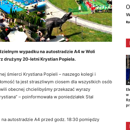
O
w
Rz
edzielnym wypadku na autostradzie A4 w Woli
rz drużyny 20-letni Krystian Popiela.
j śmierci Krystiana Popieli – naszego kolegi i
domość ta jest straszliwym ciosem dla wszystkich osób
A
hwili obecnej chcielibyśmy przekazać wyrazy
El
w 
rystiana” – poinformowała w poniedziałek Stal
Rz
pr
 na autostradzie A4 przed godz. 18:30 pomiędzy