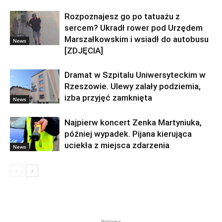
Rozpoznajesz go po tatuażu z
sercem? Ukradł rower pod Urzędem
Marszałkowskim i wsiadł do autobusu
News
[ZDJĘCIA]
Dramat w Szpitalu Uniwersyteckim w
Rzeszowie. Ulewy zalały podziemia,
izba przyjęć zamknięta
News
Najpierw koncert Zenka Martyniuka,
później wypadek. Pijana kierująca
uciekła z miejsca zdarzenia
News
Reklama