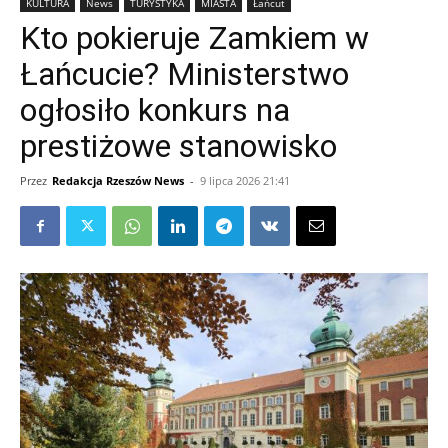
KULTURA
News
TURYSTYKA
MIASTA
Łańcut
Kto pokieruje Zamkiem w
Łańcucie? Ministerstwo
ogłosiło konkurs na
prestiżowe stanowisko
Przez
Redakcja Rzeszów News
-
9 lipca 2026 21:41