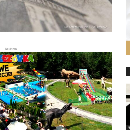
Reklama
N