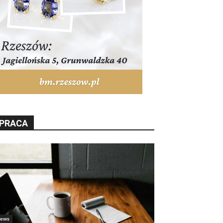
PRACA
ews