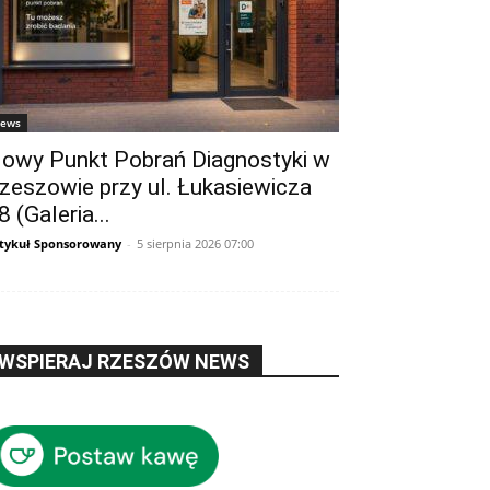
ews
owy Punkt Pobrań Diagnostyki w
zeszowie przy ul. Łukasiewicza
8 (Galeria...
tykuł Sponsorowany
-
5 sierpnia 2026 07:00
WSPIERAJ RZESZÓW NEWS
eów