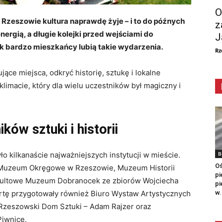
O
 Rzeszowie kultura naprawdę żyje – i to do późnych
z
nergią, a długie kolejki przed wejściami do
J
k bardzo mieszkańcy lubią takie wydarzenia.
Rz
jące miejsca, odkryć historię, sztukę i lokalne
limacie, który dla wielu uczestników był magiczny i
ków sztuki i historii
B
 kilkanaście najważniejszych instytucji w mieście.
Oś
n. Muzeum Okręgowe w Rzeszowie, Muzeum Historii
pi
kultowe Muzeum Dobranocek ze zbiorów Wojciecha
pi
w.
rtę przygotowały również Biuro Wystaw Artystycznych
, Rzeszowski Dom Sztuki – Adam Rajzer oraz
Piwnice.