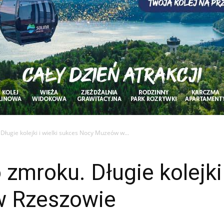
Długie kolejki i wielki sukces Nocy Muzeów w...
 zmroku. Długie kolejki
 Rzeszowie