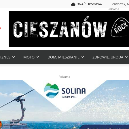
C
36.4
czwartek, 6
Rzeszów
Reklama
BIZNES
MOTO
DOM, MIESZKANIE
ZDROWIE, URODA
Reklama