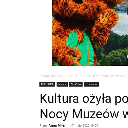
Strona główna
KULTURA
Kultura ożyła po zmroku. 
KULTURA
News
MIASTA
Rzeszów
Kultura ożyła po
Nocy Muzeów w
Przez
Anna Miler
-
17 maja 2026 19:00