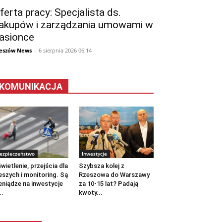
ferta pracy: Specjalista ds.
akupów i zarządzania umowami w
asionce
eszów News
-
6 sierpnia 2026 06:14
KOMUNIKACJA
ezpieczeństwo
Inwestycje
wietlenie, przejścia dla
Szybsza kolej z
eszych i monitoring. Są
Rzeszowa do Warszawy
eniądze na inwestycje
za 10-15 lat? Padają
..
kwoty...