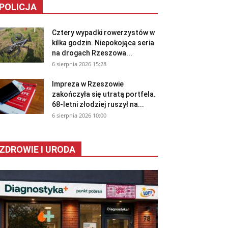
POLICJA
Cztery wypadki rowerzystów w
kilka godzin. Niepokojąca seria
na drogach Rzeszowa...
6 sierpnia 2026 15:28
Impreza w Rzeszowie
zakończyła się utratą portfela.
68-letni złodziej ruszył na...
6 sierpnia 2026 10:00
ZDROWIE I URODA