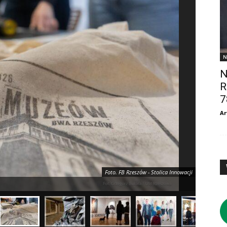
N
N
R
7
Ar
Foto. FB Rzeszów - Stolica Innowacji
noc muz