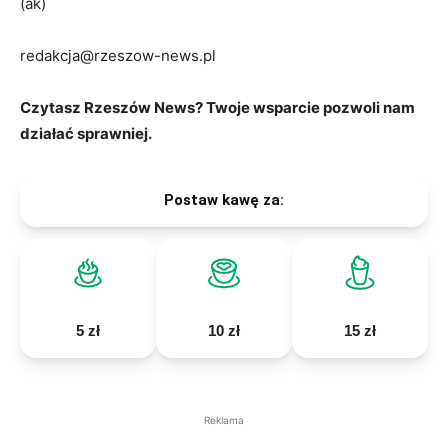
(ak)
redakcja@rzeszow-news.pl
Czytasz Rzeszów News? Twoje wsparcie pozwoli nam
działać sprawniej.
Postaw kawę za:
5 zł
10 zł
15 zł
Reklama