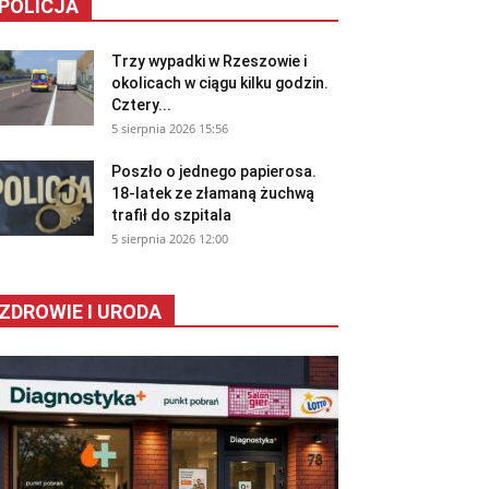
POLICJA
Trzy wypadki w Rzeszowie i
okolicach w ciągu kilku godzin.
Cztery...
5 sierpnia 2026 15:56
Poszło o jednego papierosa.
18-latek ze złamaną żuchwą
trafił do szpitala
5 sierpnia 2026 12:00
ZDROWIE I URODA