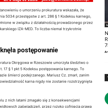
stanowieniu o umorzeniu prokuratura wskazała, że
enia
5034 przestępstw
z art. 286 § 1 Kodeksu karnego,
pełnione w związku z działalnością prowadzonego przez
N
karskiego IZA-MED. To liczba niemal trzykrotnie
N
R
7
knęła postępowanie
Ar
uratura Okręgowa w Rzeszowie umorzyła śledztwo o
rt. 17 § 1 pkt 5 Kodeksu postępowania karnego. To
azie śmierci podejrzanego. Mariusz Cz. zmarł, zanim
owiedzialność karna nigdy nie zostanie rozstrzygnięta
lu z nich latami zmagało się z konsekwencjami
widłowych zaświadczeń, przez ryzyko cofnięcia prawa