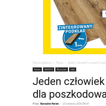
Strona główna
News
Jeden człowiek i ponad 5 tysi
News
MIASTA
Rzeszów
SĄD
Jeden człowiek 
dla poszkodowa
Przez
Rzeszów News
-
23 czerwca 2026 08:31