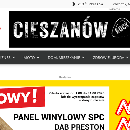
C
23.3
czwartek, 6
Rzeszów
Reklama
BIZNES
MOTO
DOM, MIESZKANIE
ZDROWIE, URODA
Reklama