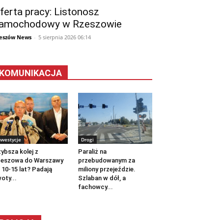
ferta pracy: Listonosz
amochodowy w Rzeszowie
eszów News
-
5 sierpnia 2026 06:14
KOMUNIKACJA
nwestycje
Drogi
ybsza kolej z
Paraliż na
zeszowa do Warszawy
przebudowanym za
 10-15 lat? Padają
miliony przejeździe.
oty...
Szlaban w dół, a
fachowcy...