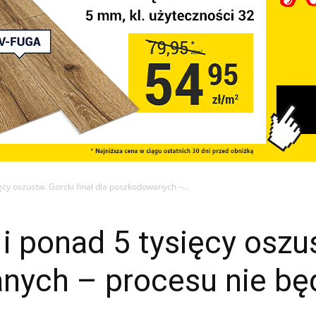
ęcy oszustw. Gorzki finał dla poszkodowanych –...
i ponad 5 tysięcy oszus
nych – procesu nie bę