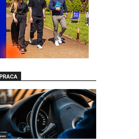
PRACA
ews