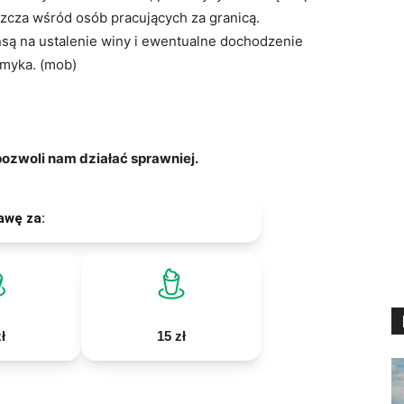
zcza wśród osób pracujących za granicą.
nsą na ustalenie winy i ewentualne dochodzenie
amyka
. (mob)
zwoli nam działać sprawniej.
awę za:
ł
15 zł