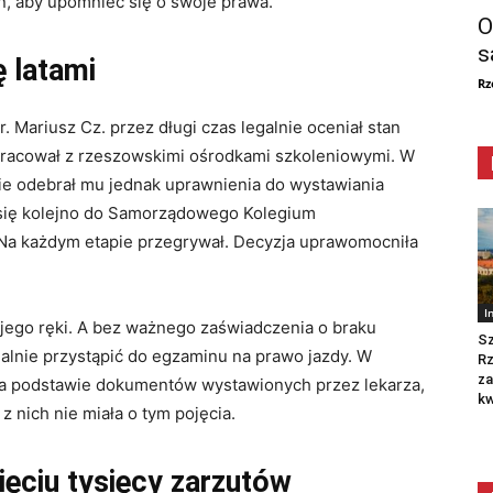
, aby upomnieć się o swoje prawa.
O
s
ę latami
Rz
. Mariusz Cz. przez długi czas legalnie oceniał stan
racował z rzeszowskimi ośrodkami szkoleniowymi. W
e odebrał mu jednak uprawnienia do wystawiania
 się kolejno do Samorządowego Kolegium
Na każdym etapie przegrywał. Decyzja uprawomocniła
I
jego ręki. A bez ważnego zaświadczenia o braku
Sz
alnie przystąpić do egzaminu na prawo jazdy. W
R
za
 na podstawie dokumentów wystawionych przez lekarza,
kw
z nich nie miała o tym pojęcia.
ęciu tysięcy zarzutów