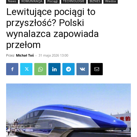
News
KOMUNIKACJA
Pociągi
TECHNOLOGIE
BIZNES
Wiedza
Lewitujące pociągi to
przyszłość? Polski
wynalazca zapowiada
przełom
Przez
Michał Toś
-
31 maja 2026 13:00