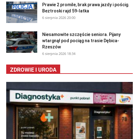
Prawie 2 promile, brak prawa jazdy i pościg.
Beztroski rajd 59-latka
6 sierpnia 2026 20:00
Niesamowite szczęście seniora. Pijany
wtargnął pod pociąg na trasie Dębica-
Rzeszów
6 sierpnia 2026 18:34
ZDROWIE I URODA