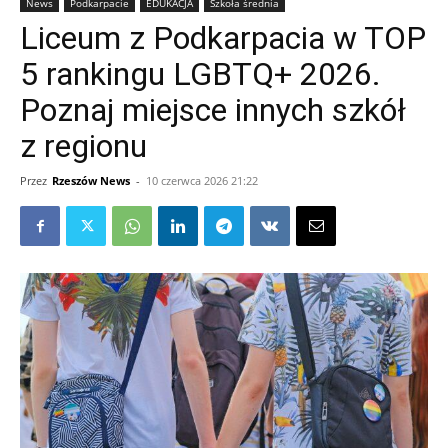
News
Podkarpacie
EDUKACJA
Szkoła średnia
Liceum z Podkarpacia w TOP
5 rankingu LGBTQ+ 2026.
Poznaj miejsce innych szkół
z regionu
Przez
Rzeszów News
-
10 czerwca 2026 21:22