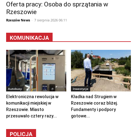
Oferta pracy: Osoba do sprzątania w
Rzeszowie
Rzeszów News
-
7 sierpnia 2026 06:11
KOMUNIKACJA
Autobusy
Inwestycje
Elektroniczna rewolucja w
Kładka nad Strugiem w
komunikacji miejskiej w
Rzeszowie coraz bliżej.
Rzeszowie. Miasto
Fundamenty i podpory
przesuwało cztery razy...
gotowe...
POLICJA