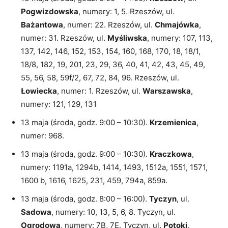
Pogwizdowska
, numery: 1, 5. Rzeszów, ul.
Bażantowa
, numer: 22. Rzeszów, ul.
Chmajówka
,
numer: 31. Rzeszów, ul.
Myśliwska
, numery: 107, 113,
137, 142, 146, 152, 153, 154, 160, 168, 170, 18, 18/1,
18/8, 182, 19, 201, 23, 29, 36, 40, 41, 42, 43, 45, 49,
55, 56, 58, 59f/2, 67, 72, 84, 96. Rzeszów, ul.
Łowiecka
, numer: 1. Rzeszów, ul.
Warszawska
,
numery: 121, 129, 131
13 maja (środa, godz. 9:00 – 10:30).
Krzemienica
,
numer: 968.
13 maja (środa, godz. 9:00 – 10:30).
Kraczkowa
,
numery: 1191a, 1294b, 1414, 1493, 1512a, 1551, 1571,
1600 b, 1616, 1625, 231, 459, 794a, 859a.
13 maja (środa, godz. 8:00 – 16:00).
Tyczyn
, ul.
Sadowa
, numery: 10, 13, 5, 6, 8. Tyczyn, ul.
Ogrodowa
, numery: 7B, 7E. Tyczyn, ul.
Potoki
,