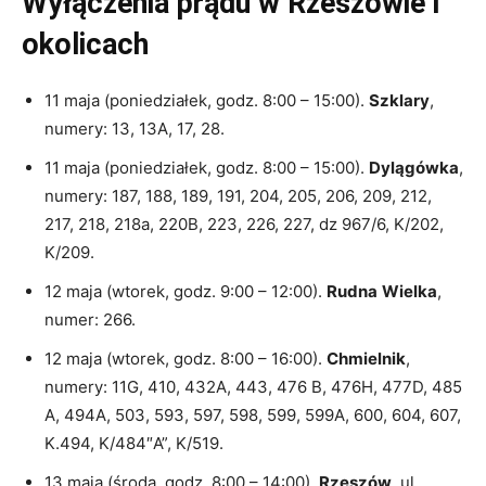
Wyłączenia prądu w Rzeszowie i
okolicach
11 maja (poniedziałek, godz. 8:00 – 15:00).
Szklary
,
numery: 13, 13A, 17, 28.
11 maja (poniedziałek, godz. 8:00 – 15:00).
Dylągówka
,
numery: 187, 188, 189, 191, 204, 205, 206, 209, 212,
217, 218, 218a, 220B, 223, 226, 227, dz 967/6, K/202,
K/209.
12 maja (wtorek, godz. 9:00 – 12:00).
Rudna
Wielka
,
numer: 266.
12 maja (wtorek, godz. 8:00 – 16:00).
Chmielnik
,
numery: 11G, 410, 432A, 443, 476 B, 476H, 477D, 485
A, 494A, 503, 593, 597, 598, 599, 599A, 600, 604, 607,
K.494, K/484″A”, K/519.
13 maja (środa, godz. 8:00 – 14:00).
Rzeszów
, ul.