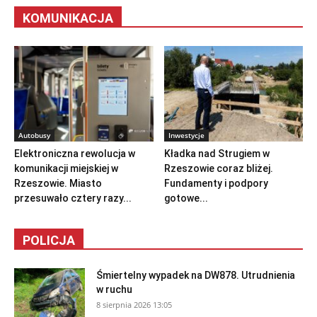
KOMUNIKACJA
Autobusy
Inwestycje
Elektroniczna rewolucja w
Kładka nad Strugiem w
komunikacji miejskiej w
Rzeszowie coraz bliżej.
Rzeszowie. Miasto
Fundamenty i podpory
przesuwało cztery razy...
gotowe...
POLICJA
Śmiertelny wypadek na DW878. Utrudnienia
w ruchu
8 sierpnia 2026 13:05