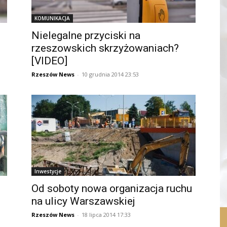
KOMUNIKACJA
Nielegalne przyciski na
i
rzeszowskich skrzyżowaniach?
[VIDEO]
Rzeszów News
-
10 grudnia 2014 23:53
Inwestycje
Od soboty nowa organizacja ruchu
na ulicy Warszawskiej
Rzeszów News
-
18 lipca 2014 17:33