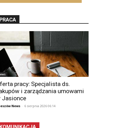
PRACA
ews
ferta pracy: Specjalista ds.
akupów i zarządzania umowami
 Jasionce
zeszów News
-
6 sierpnia 2026 06:14
KOMUNIKACJA