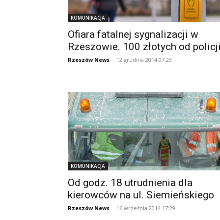
KOMUNIKACJA
Ofiara fatalnej sygnalizacji w
Rzeszowie. 100 złotych od policj
Rzeszów News
-
12 grudnia 2014 07:23
KOMUNIKACJA
Od godz. 18 utrudnienia dla
kierowców na ul. Siemieńskiego
Rzeszów News
-
16 września 2014 17:29