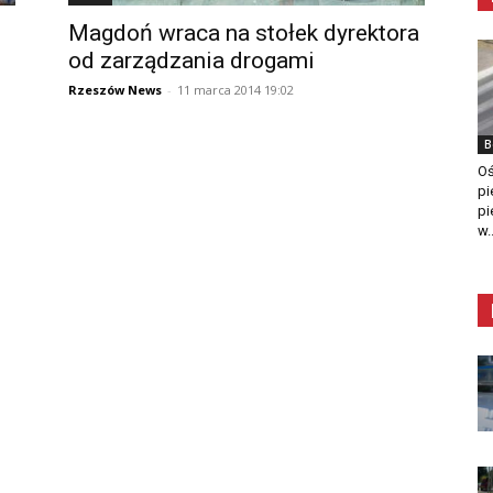
Magdoń wraca na stołek dyrektora
od zarządzania drogami
Rzeszów News
-
11 marca 2014 19:02
B
Oś
pi
pi
w..