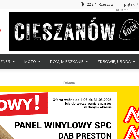
C
22.2
piątek, 7
Rzeszów
Reklama
IZNES
MOTO
DOM, MIESZKANIE
ZDROWIE, URODA
Reklama