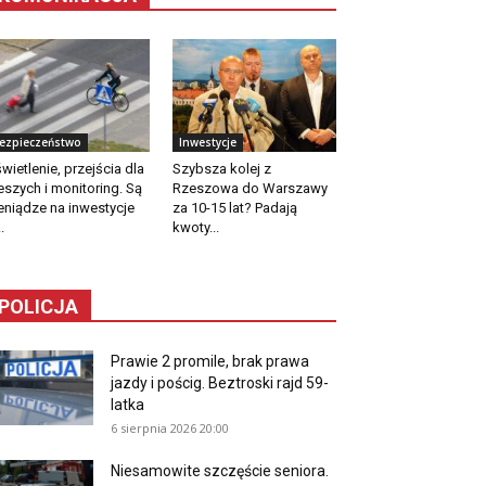
ezpieczeństwo
Inwestycje
wietlenie, przejścia dla
Szybsza kolej z
eszych i monitoring. Są
Rzeszowa do Warszawy
eniądze na inwestycje
za 10-15 lat? Padają
.
kwoty...
POLICJA
Prawie 2 promile, brak prawa
jazdy i pościg. Beztroski rajd 59-
latka
6 sierpnia 2026 20:00
Niesamowite szczęście seniora.