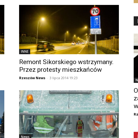
INNE
Remont Sikorskiego wstrzymany.
Przez protesty mieszkańców
Rzeszów News
-
3 lipca 2014 19:23
N
O
z
w
R
News