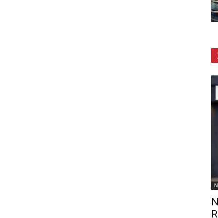
N
N
R