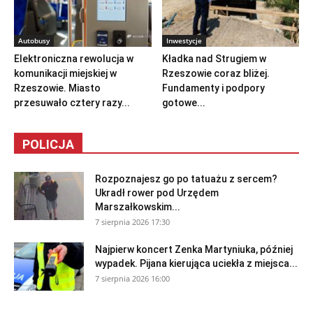
Autobusy
Inwestycje
Elektroniczna rewolucja w
Kładka nad Strugiem w
komunikacji miejskiej w
Rzeszowie coraz bliżej.
Rzeszowie. Miasto
Fundamenty i podpory
przesuwało cztery razy...
gotowe...
POLICJA
Rozpoznajesz go po tatuażu z sercem?
Ukradł rower pod Urzędem
Marszałkowskim...
7 sierpnia 2026 17:30
Najpierw koncert Zenka Martyniuka, później
wypadek. Pijana kierująca uciekła z miejsca...
7 sierpnia 2026 16:00