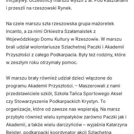
inicjatywy. Uczestnicy marszu wyszli z al. Pod Kasztanami
i przeszli na rzeszowski Rynek.
Na czele marszu szła rzeszowska grupa mażoretek
Incanto, a za nimi Orkiestra Szałamaistek z
Wojewódzkiego Domu Kultury w Rzeszowie. W marszu
brali udział wolontariusze Szlachetnej Paczki i Akademii
Przyszłości z całego Podkarpacia. Były też rodziny, które
w zeszłym roku otrzymały pomoc.
W marszu brały również udział dzieci włączone do
programu Akademii Przyszłości. – Maszerowali z nami
przedstawiciele szkół, Szkoła Tańca Sportowego Aksel
czy Stowarzyszenie Podkarpackich Krystyn. To
organizacje, które od zawsze nas wspierają. Na marsz
przybyło również wielu sympatyków zarówno Paczki jak i
Akademii, a także wielu darczyńców – wyjaśnia Katarzyna
Bejster, podkarpacki koordynator akcji Szlachetna