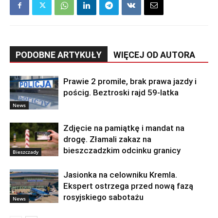
PODOBNE ARTYKUŁY
WIĘCEJ OD AUTORA
Prawie 2 promile, brak prawa jazdy i
pościg. Beztroski rajd 59-latka
News
Zdjęcie na pamiątkę i mandat na
drogę. Złamali zakaz na
bieszczadzkim odcinku granicy
Bieszczady
Jasionka na celowniku Kremla.
Ekspert ostrzega przed nową fazą
rosyjskiego sabotażu
News