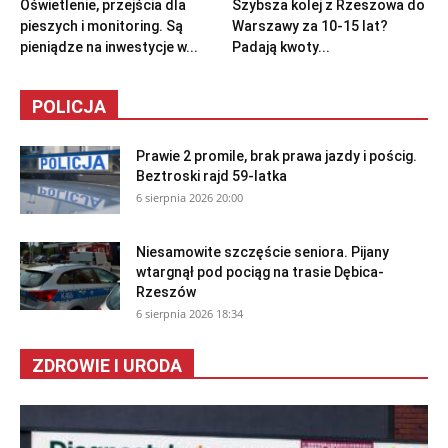
Oświetlenie, przejścia dla
Szybsza kolej z Rzeszowa do
pieszych i monitoring. Są
Warszawy za 10-15 lat?
pieniądze na inwestycje w...
Padają kwoty...
POLICJA
Prawie 2 promile, brak prawa jazdy i pościg.
Beztroski rajd 59-latka
6 sierpnia 2026 20:00
Niesamowite szczęście seniora. Pijany
wtargnął pod pociąg na trasie Dębica-
Rzeszów
6 sierpnia 2026 18:34
ZDROWIE I URODA