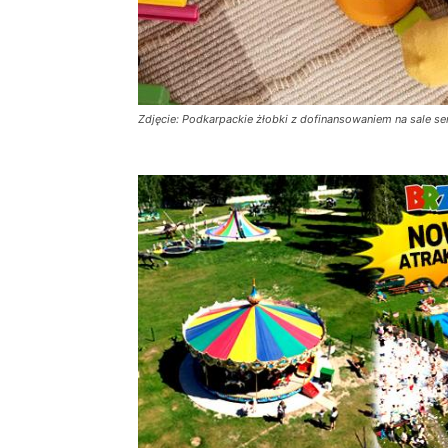
Zdjęcie: Podkarpackie żłobki z dofinansowaniem na sale sen