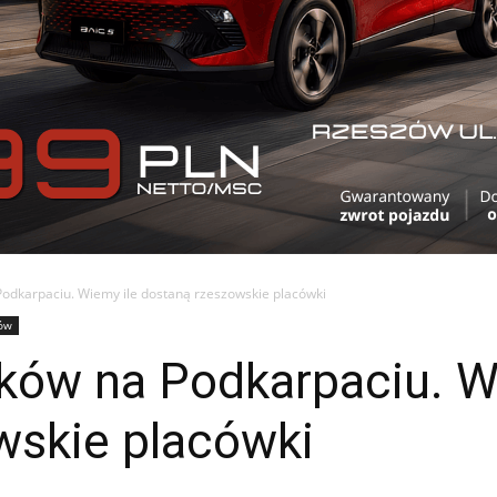
Podkarpaciu. Wiemy ile dostaną rzeszowskie placówki
ów
bków na Podkarpaciu. W
wskie placówki