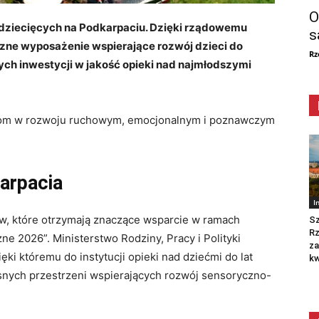
O
ów dziecięcych na Podkarpaciu. Dzięki rządowemu
s
zne wyposażenie wspierające rozwój dzieci do
Rz
zych inwestycji w jakość opieki nad najmłodszymi
iom w rozwoju ruchowym, emocjonalnym i poznawczym
karpacia
I
ów, które otrzymają znaczące wsparcie w ramach
Sz
R
e 2026”. Ministerstwo Rodziny, Pracy i Polityki
za
ęki któremu do instytucji opieki nad dziećmi do lat
kw
esnych przestrzeni wspierających rozwój sensoryczno-