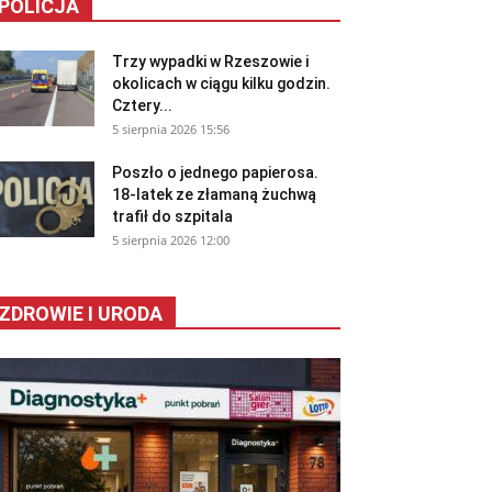
POLICJA
Trzy wypadki w Rzeszowie i
okolicach w ciągu kilku godzin.
Cztery...
5 sierpnia 2026 15:56
Poszło o jednego papierosa.
18-latek ze złamaną żuchwą
trafił do szpitala
5 sierpnia 2026 12:00
ZDROWIE I URODA