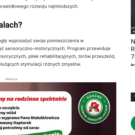
prawidłowego rozwoju najmłodszych.
alach?
N
ogły wyposażyć swoje pomieszczenia w
N
R
ajęć sensoryczno-motorycznych. Program przewiduje
7
orycznych, piłek rehabilitacyjnych, torów przeszkód,
łużących stymulacji różnych zmysłów.
Ar
Reklama