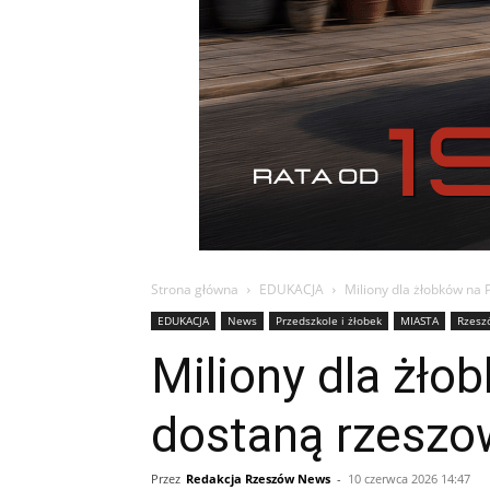
Strona główna
EDUKACJA
Miliony dla żłobków na 
EDUKACJA
News
Przedszkole i żłobek
MIASTA
Rzesz
Miliony dla żło
dostaną rzeszo
Przez
Redakcja Rzeszów News
-
10 czerwca 2026 14:47