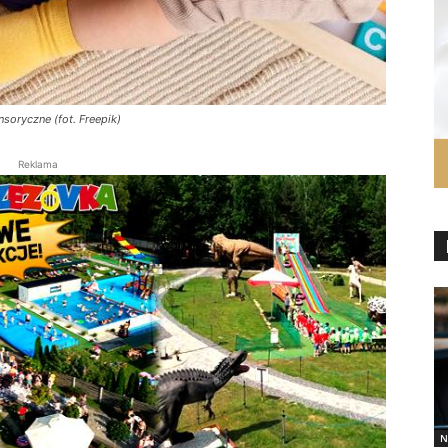
soryczne (fot. Freepik)
Reklama
N