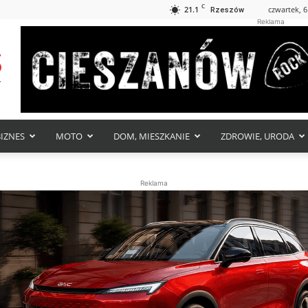
C
21.1
czwartek, 6
Rzeszów
Reklama
BIZNES
MOTO
DOM, MIESZKANIE
ZDROWIE, URODA
Reklama