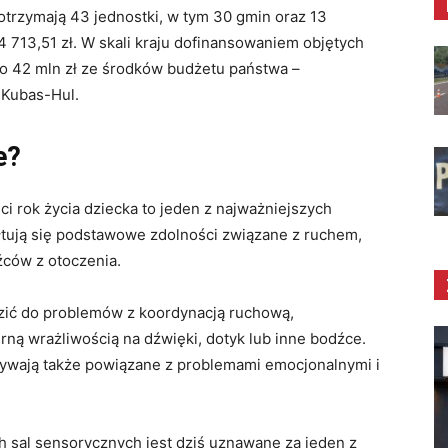
trzymają 43 jednostki, w tym 30 gmin oraz 13
 713,51 zł. W skali kraju dofinansowaniem objętych
isko 42 mln zł ze środków budżetu państwa –
 Kubas-Hul.
e?
zeci rok życia dziecka to jeden z najważniejszych
tują się podstawowe zdolności związane z ruchem,
źców z otoczenia.
zić do problemów z koordynacją ruchową,
ną wrażliwością na dźwięki, dotyk lub inne bodźce.
ywają także powiązane z problemami emocjonalnymi i
h sal sensorycznych jest dziś uznawane za jeden z