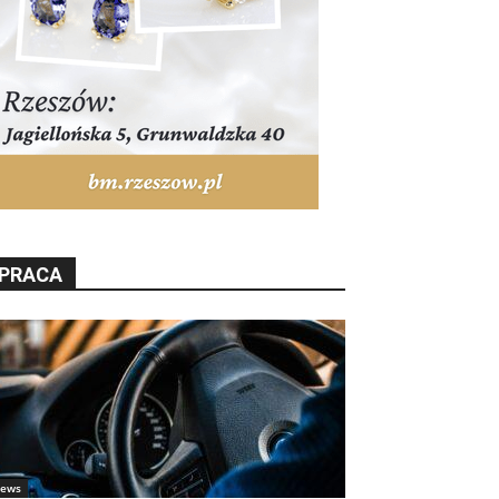
PRACA
ews