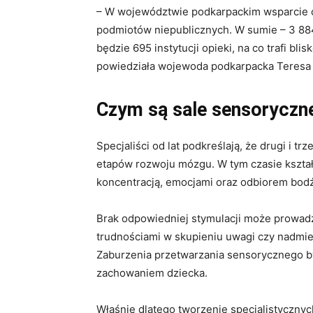
– W województwie podkarpackim wsparcie o
podmiotów niepublicznych. W sumie – 3 884
będzie 695 instytucji opieki, na co trafi bl
powiedziała wojewoda podkarpacka Teresa
Czym są sale sensoryczn
Specjaliści od lat podkreślają, że drugi i tr
etapów rozwoju mózgu. W tym czasie kształ
koncentracją, emocjami oraz odbiorem bod
Brak odpowiedniej stymulacji może prowad
trudnościami w skupieniu uwagi czy nadmier
Zaburzenia przetwarzania sensorycznego b
zachowaniem dziecka.
Właśnie dlatego tworzenie specjalistycznyc