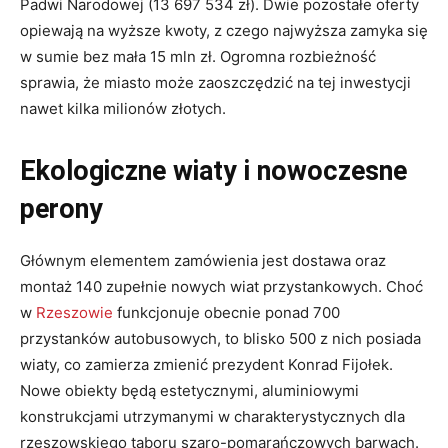
Padwi Narodowej (13 697 534 zł)
. Dwie pozostałe oferty
opiewają na wyższe kwoty, z czego najwyższa zamyka się
w sumie bez mała 15 mln zł
. Ogromna rozbieżność
sprawia, że miasto może zaoszczędzić na tej inwestycji
nawet kilka milionów złotych.
Ekologiczne wiaty i nowoczesne
perony
Głównym elementem zamówienia jest dostawa oraz
montaż 140 zupełnie nowych wiat przystankowych
. Choć
w
Rzeszowie
funkcjonuje obecnie ponad 700
przystanków autobusowych, to blisko 500 z nich posiada
wiaty, co zamierza zmienić prezydent Konrad Fijołek
.
Nowe obiekty będą estetycznymi, aluminiowymi
konstrukcjami utrzymanymi w charakterystycznych dla
rzeszowskiego taboru szaro-pomarańczowych barwach
.