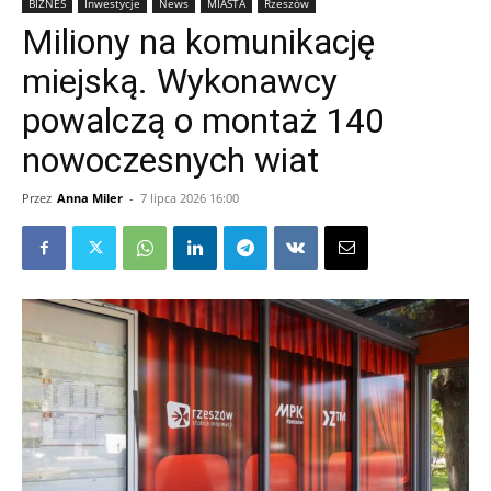
BIZNES
Inwestycje
News
MIASTA
Rzeszów
Miliony na komunikację
miejską. Wykonawcy
powalczą o montaż 140
nowoczesnych wiat
Przez
Anna Miler
-
7 lipca 2026 16:00