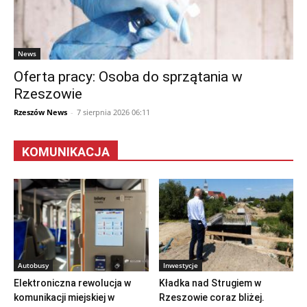
News
Oferta pracy: Osoba do sprzątania w
Rzeszowie
Rzeszów News
-
7 sierpnia 2026 06:11
KOMUNIKACJA
Autobusy
Inwestycje
Elektroniczna rewolucja w
Kładka nad Strugiem w
komunikacji miejskiej w
Rzeszowie coraz bliżej.