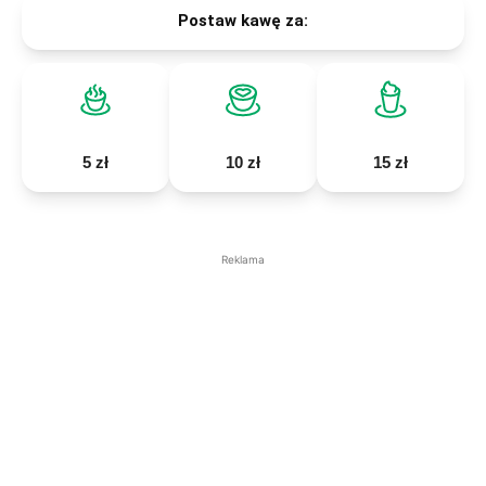
Postaw kawę za:
5 zł
10 zł
15 zł
Reklama