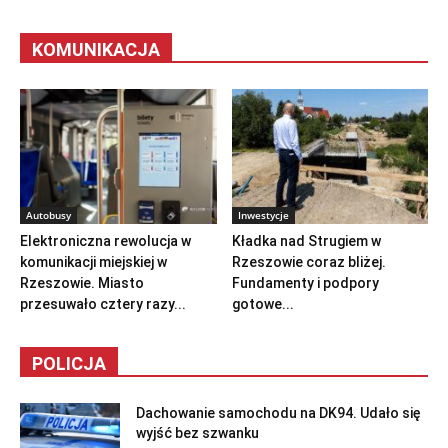
KOMUNIKACJA
Autobusy
Inwestycje
Elektroniczna rewolucja w
Kładka nad Strugiem w
komunikacji miejskiej w
Rzeszowie coraz bliżej.
Rzeszowie. Miasto
Fundamenty i podpory
przesuwało cztery razy...
gotowe...
POLICJA
Dachowanie samochodu na DK94. Udało się
wyjść bez szwanku