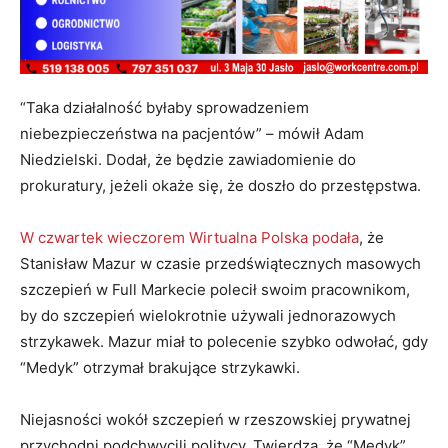
“Taka działalność byłaby sprowadzeniem
niebezpieczeństwa na pacjentów” – mówił Adam
Niedzielski. Dodał, że będzie zawiadomienie do
prokuratury, jeżeli okaże się, że doszło do przestępstwa.
W czwartek wieczorem Wirtualna Polska podała
, że
Stanisław Mazur w czasie przedświątecznych masowych
szczepień w Full Markecie polecił swoim pracownikom,
by do szczepień wielokrotnie używali jednorazowych
strzykawek. Mazur miał to polecenie szybko odwołać, gdy
“Medyk” otrzymał brakujące strzykawki.
Niejasności wokół szczepień w rzeszowskiej prywatnej
przychodni podchwycili politycy. Twierdzą, że “Medyk”