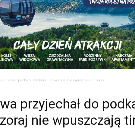
ł do podkarpackich rolników. Od wczoraj nie wpuszczają tirów z...
twa przyjechał do podk
zoraj nie wpuszczają ti