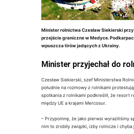
Minister rolnictwa Czesław Siekierski prz
przejście graniczne w Medyce.
Podkar
pac
wpuszcza tirów jadących z Ukrainy.
Minister przyjechał do ro
Czesław Siekierski, szef Ministerstwa Roln
południe na rozmowy z rolnikami protestuj
spotkania z rolnikami podkreślił, że resor
między UE a krajami Mercosur.
– Przypomnę, że jako pierwsi wyraziliśmy
nim to zrobiły związki, izby rolnicze i chyb