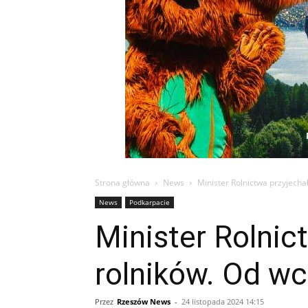
Strona główna
News
Minister Rolnictwa przyjecha
News
Podkarpacie
Minister Rolnic
rolników. Od wc
Przez
Rzeszów News
-
24 listopada 2024 14:15