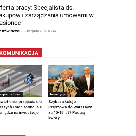
ferta pracy: Specjalista ds.
akupów i zarządzania umowami w
asionce
eszów News
-
6 sierpnia 2026 06:14
KOMUNIKACJA
ezpieczeństwo
Inwestycje
wietlenie, przejścia dla
Szybsza kolej z
eszych i monitoring. Są
Rzeszowa do Warszawy
eniądze na inwestycje
za 10-15 lat? Padają
..
kwoty...