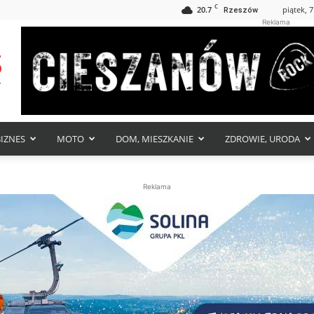
C
20.7
piątek, 7
Rzeszów
Reklama
BIZNES
MOTO
DOM, MIESZKANIE
ZDROWIE, URODA
Reklama