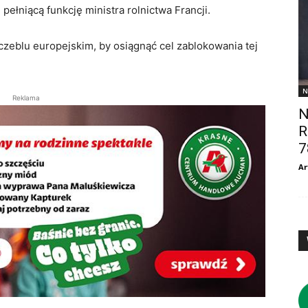
ełniącą funkcję ministra rolnictwa Francji.
czeblu europejskim, by osiągnąć cel zablokowania tej
N
Reklama
N
R
7
Ar