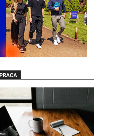
PRACA
ews