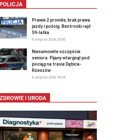
POLICJA
Prawie 2 promile, brak prawa
jazdy i pościg. Beztroski rajd
59-latka
6 sierpnia 2026 20:00
Niesamowite szczęście
seniora. Pijany wtargnął pod
pociąg na trasie Dębica-
Rzeszów
6 sierpnia 2026 18:34
ZDROWIE I URODA