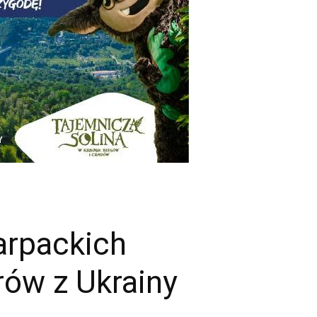
arpackich
rów z Ukrainy