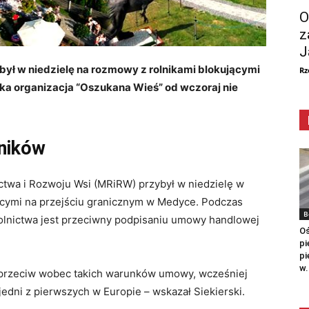
O
z
J
ybył w niedzielę na rozmowy z rolnikami blokującymi
Rz
ka organizacja “Oszukana Wieś” od wczoraj nie
lników
ictwa i Rozwoju Wsi (MRiRW) przybył w niedzielę w
ącymi na przejściu granicznym w Medyce. Podczas
B
t rolnictwa jest przeciwny podpisaniu umowy handlowej
Oś
pi
pi
w.
 sprzeciw wobec takich warunków umowy, wcześniej
a jedni z pierwszych w Europie – wskazał Siekierski.