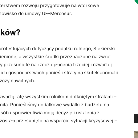
isterstwem rozwoju przygotowuje na wtorkowe
anowisko do umowy UE-Mercosur.
ników?
protestujących dotyczący podatku rolnego, Siekierski
zmienione, a wszystkie środki przeznaczone na zwrot
y przesunięte na rzecz opłacenia trzeciej i czwartej
oich gospodarstwach ponieśli straty na skutek anomalii
zczy nawalnych.
czwartą ratę wszystkim rolnikom dotkniętym stratami –
ieniła. Ponieśliśmy dodatkowe wydatki z budżetu na
osób usprawiedliwia moją decyzję i ustalenia z
została przesunięta na wsparcie sytuacji kryzysowej –