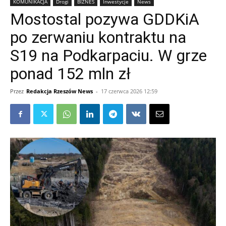
KOMUNIKACJA
Drogi
BIZNES
Inwestycje
News
Mostostal pozywa GDDKiA
po zerwaniu kontraktu na
S19 na Podkarpaciu. W grze
ponad 152 mln zł
Przez
Redakcja Rzeszów News
-
17 czerwca 2026 12:59