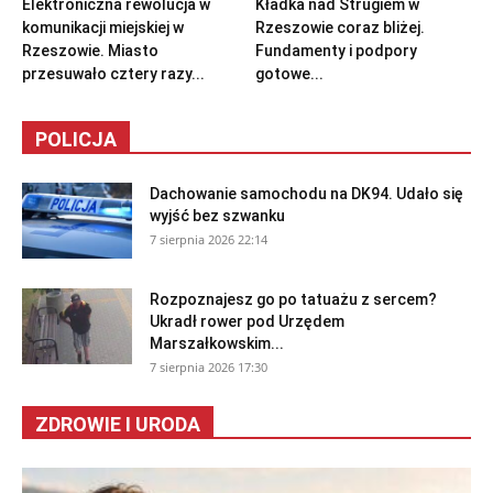
Elektroniczna rewolucja w
Kładka nad Strugiem w
komunikacji miejskiej w
Rzeszowie coraz bliżej.
Rzeszowie. Miasto
Fundamenty i podpory
przesuwało cztery razy...
gotowe...
POLICJA
Dachowanie samochodu na DK94. Udało się
wyjść bez szwanku
7 sierpnia 2026 22:14
Rozpoznajesz go po tatuażu z sercem?
Ukradł rower pod Urzędem
Marszałkowskim...
7 sierpnia 2026 17:30
ZDROWIE I URODA