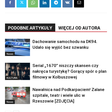
PODOBNE ARTYKUŁY
WIĘCEJ OD AUTORA
Dachowanie samochodu na DK94.
Udało się wyjść bez szwanku
News
Serial „1670” niszczy skansen czy
nakręca turystykę? Gorący spór o plan
filmowy w Kolbuszowej
KULTURA
Nawałnica nad Podkarpaciem! Zalane
szpitale, teatr i wiele ulic w
Rzeszowie [ZDJĘCIA]
News