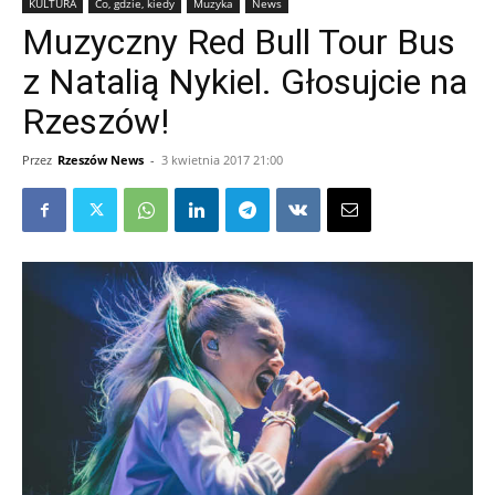
KULTURA
Co, gdzie, kiedy
Muzyka
News
Muzyczny Red Bull Tour Bus
z Natalią Nykiel. Głosujcie na
Rzeszów!
Przez
Rzeszów News
-
3 kwietnia 2017 21:00