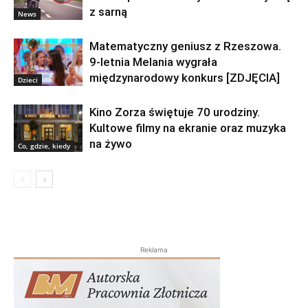
z sarną
News
Matematyczny geniusz z Rzeszowa.
9-letnia Melania wygrała
międzynarodowy konkurs [ZDJĘCIA]
Dzieci
Kino Zorza świętuje 70 urodziny.
Kultowe filmy na ekranie oraz muzyka
na żywo
Co, gdzie, kiedy
Reklama