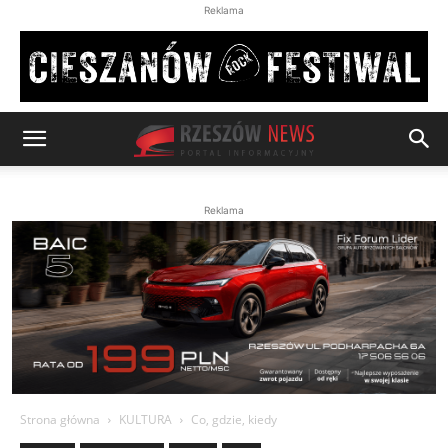
Reklama
Reklama
Strona główna
KULTURA
Co, gdzie, kiedy