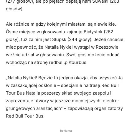
(277 głosów), ale po piętach deptają nam Suwałki (263
głosów).
Ale różnice między kolejnymi miastami są niewielkie.
Ósme miejsce w głosowaniu zajmuje Białystok (262
głosy), tuż za nim jest Słupsk (244 głosy). Jeżeli chcecie
mieć pewność, że Natalia Nykiel wystąpi w Rzeszowie,
weźcie udział w głosowaniu. Swój głos możecie oddać
wchodząc na stronę redbull.pl/tourbus
„Natalia Nykiel! Będzie to jedyna okazja, aby usłyszeć Ją
w zaskakującej odsłonie – specjalnie na trasę Red Bull
Tour Bus Natalia poszerzy skład swojego zespołu i
zaprezentuje utwory w jeszcze mocniejszych, electro-
grunge’owych aranżacjach” – zapowiadają organizatorzy
Red Bull Tour Bus.
Reklama