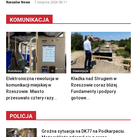
Rzeszów News
-
7 sierpnia 2026 06:11
KOMUNIKACJA
Autobusy
Inwestycje
Elektroniczna rewolucja w
Kładka nad Strugiem w
komunikacji miejskiej w
Rzeszowie coraz bliżej.
Rzeszowie. Miasto
Fundamenty i podpory
przesuwało cztery razy...
gotowe...
POLICJA
Groźna sytuacja na DK77 na Podkarpaciu.