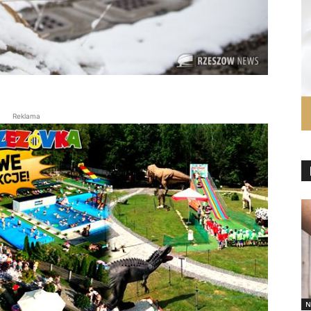
Reklama
N