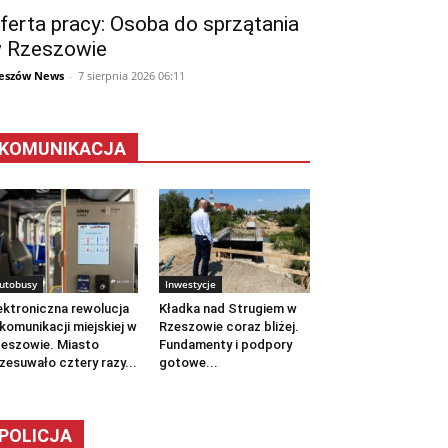
ferta pracy: Osoba do sprzątania
 Rzeszowie
eszów News
-
7 sierpnia 2026 06:11
KOMUNIKACJA
utobusy
Inwestycje
ektroniczna rewolucja
Kładka nad Strugiem w
komunikacji miejskiej w
Rzeszowie coraz bliżej.
eszowie. Miasto
Fundamenty i podpory
zesuwało cztery razy...
gotowe...
POLICJA