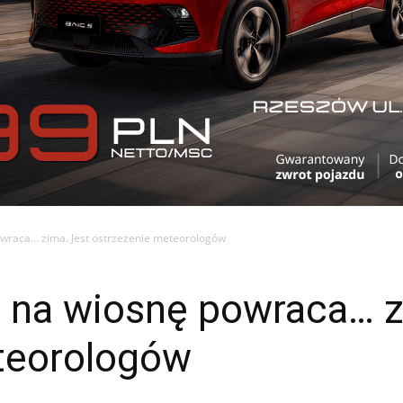
wraca… zima. Jest ostrzeżenie meteorologów
 na wiosnę powraca… z
teorologów