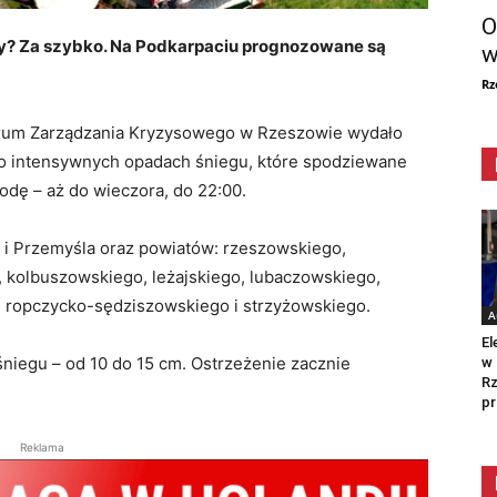
O
dy? Za szybko. Na Podkarpaciu prognozowane są
w
Rz
trum Zarządzania Kryzysowego w Rzeszowie wydało
 o intensywnych opadach śniegu, które spodziewane
odę – aż do wieczora, do 22:00.
 i Przemyśla oraz powiatów: rzeszowskiego,
, kolbuszowskiego, leżajskiego, lubaczowskiego,
, ropczycko-sędziszowskiego i strzyżowskiego.
A
El
iegu – od 10 do 15 cm. Ostrzeżenie zacznie
w 
Rz
pr
Reklama