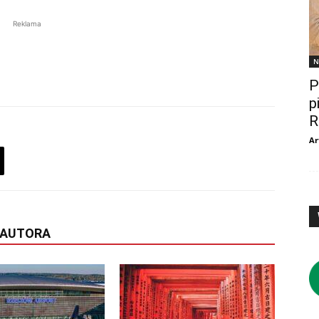
Reklama
N
P
p
R
Ar
 AUTORA