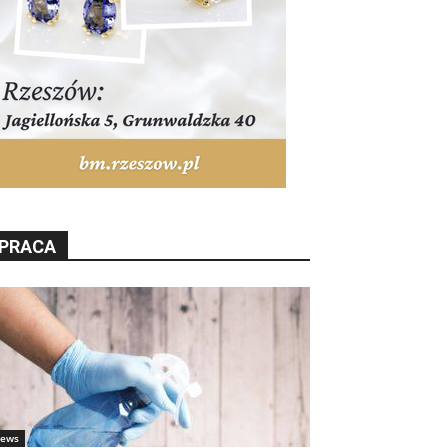
PRACA
ews