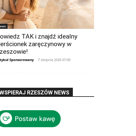
ews
owiedz TAK i znajdź idealny
ierścionek zaręczynowy w
zeszowie!
tykuł Sponsorowany
-
7 sierpnia 2026 07:00
WSPIERAJ RZESZÓW NEWS