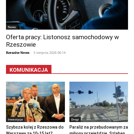
News
Oferta pracy: Listonosz samochodowy w
Rzeszowie
Rzeszów News
-
5 sierpnia 2026 06:14
KOMUNIKACJA
Inwestycje
Drogi
Szybsza kolej z Rzeszowa do
Paraliż na przebudowanym za
Warszawy za 10-15 lat?
miliony przejeździe. Szlaban