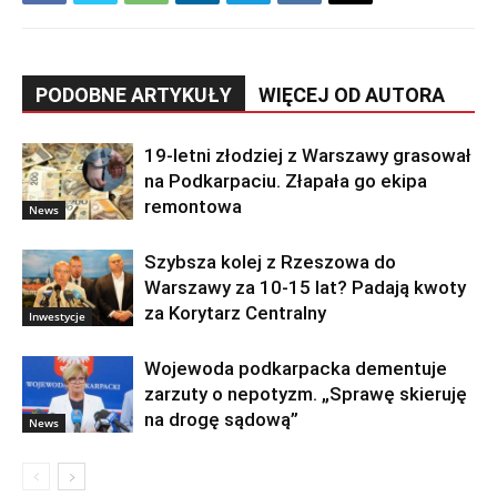
PODOBNE ARTYKUŁY
WIĘCEJ OD AUTORA
19-letni złodziej z Warszawy grasował
na Podkarpaciu. Złapała go ekipa
remontowa
News
Szybsza kolej z Rzeszowa do
Warszawy za 10-15 lat? Padają kwoty
za Korytarz Centralny
Inwestycje
Wojewoda podkarpacka dementuje
zarzuty o nepotyzm. „Sprawę skieruję
na drogę sądową”
News