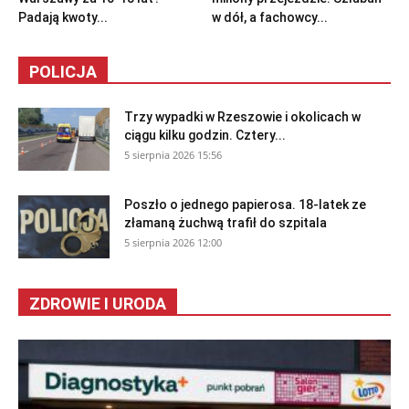
Padają kwoty...
w dół, a fachowcy...
POLICJA
Trzy wypadki w Rzeszowie i okolicach w
ciągu kilku godzin. Cztery...
5 sierpnia 2026 15:56
Poszło o jednego papierosa. 18-latek ze
złamaną żuchwą trafił do szpitala
5 sierpnia 2026 12:00
ZDROWIE I URODA