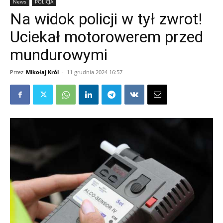
News
POLICJA
Na widok policji w tył zwrot!
Uciekał motorowerem przed
mundurowymi
Przez
Mikołaj Król
-
11 grudnia 2024 16:57