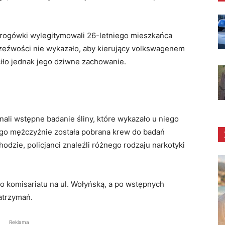
drogówki wylegitymowali 26-letniego mieszkańca
zeźwości nie wykazało, aby kierujący volkswagenem
ło jednak jego dziwne zachowanie.
nali wstępne badanie śliny, które wykazało u niego
ego mężczyźnie została pobrana krew do badań
dzie, policjanci znaleźli różnego rodzaju narkotyki
do komisariatu na ul. Wołyńską, a po wstępnych
atrzymań.
Reklama