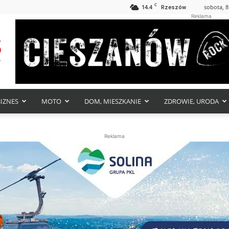
C
14.4
sobota, 8
Rzeszów
Reklama
BIZNES
MOTO
DOM, MIESZKANIE
ZDROWIE, URODA
Reklama