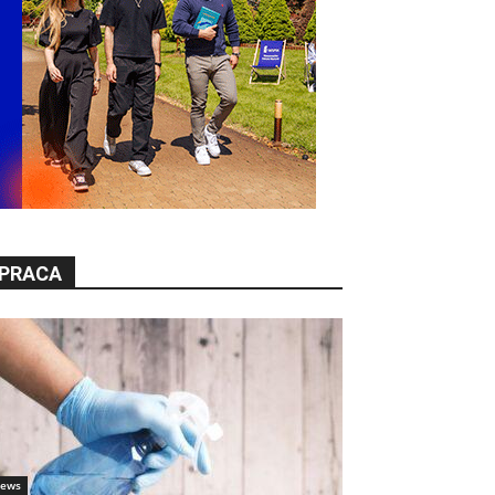
PRACA
ews