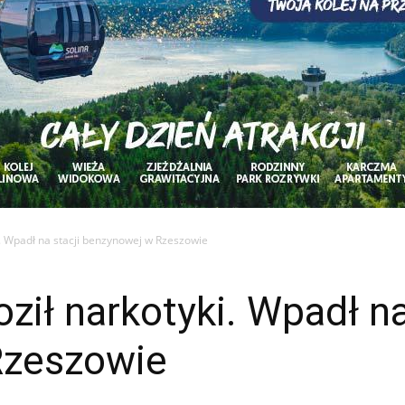
. Wpadł na stacji benzynowej w Rzeszowie
ił narkotyki. Wpadł na
Rzeszowie