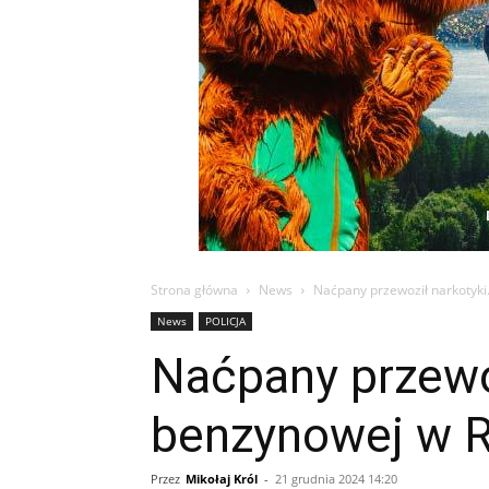
Strona główna
News
Naćpany przewoził narkotyki
News
POLICJA
Naćpany przewoz
benzynowej w 
Przez
Mikołaj Król
-
21 grudnia 2024 14:20