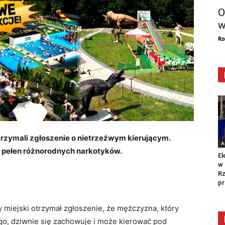
O
w
Rz
rzymali zgłoszenie o nietrzeźwym kierującym.
A
 pełen różnorodnych narkotyków.
El
w 
Rz
pr
y miejski otrzymał zgłoszenie, że mężczyzna, który
iego, dziwnie się zachowuje i może kierować pod