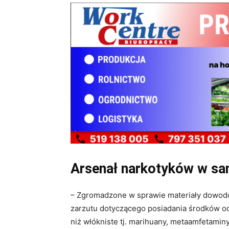
Arsenał narkotyków w s
– Zgromadzone w sprawie materiały dowod
zarzutu dotyczącego posiadania środków odu
niż włókniste tj. marihuany, metaamfetamin