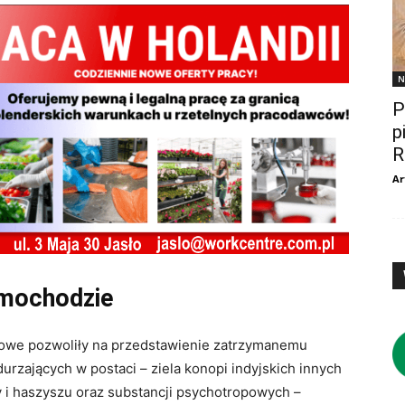
N
P
p
R
Ar
amochodzie
owe pozwoliły na przedstawienie zatrzymanemu
rzających w postaci – ziela konopi indyjskich innych
y i haszyszu oraz substancji psychotropowych –