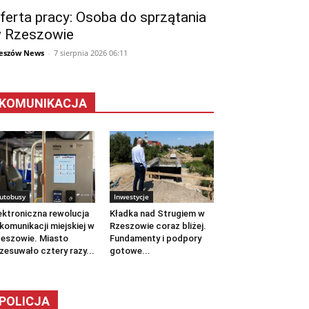
ferta pracy: Osoba do sprzątania
 Rzeszowie
eszów News
-
7 sierpnia 2026 06:11
KOMUNIKACJA
utobusy
Inwestycje
ektroniczna rewolucja
Kładka nad Strugiem w
komunikacji miejskiej w
Rzeszowie coraz bliżej.
eszowie. Miasto
Fundamenty i podpory
zesuwało cztery razy...
gotowe...
POLICJA