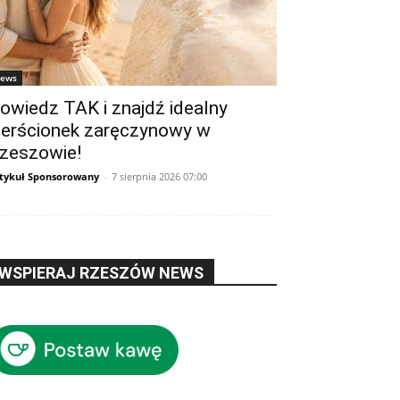
ews
owiedz TAK i znajdź idealny
ierścionek zaręczynowy w
zeszowie!
tykuł Sponsorowany
-
7 sierpnia 2026 07:00
WSPIERAJ RZESZÓW NEWS