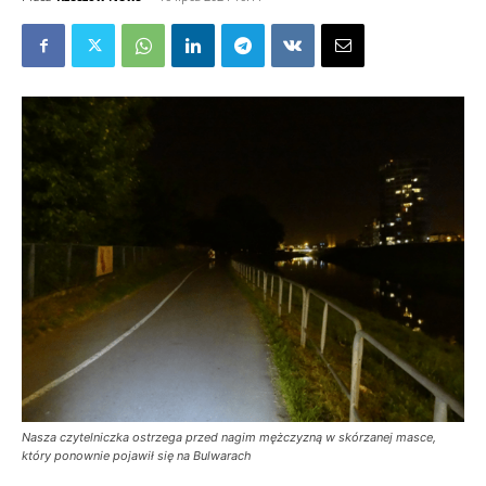
Nasza czytelniczka ostrzega przed nagim mężczyzną w skórzanej masce,
który ponownie pojawił się na Bulwarach