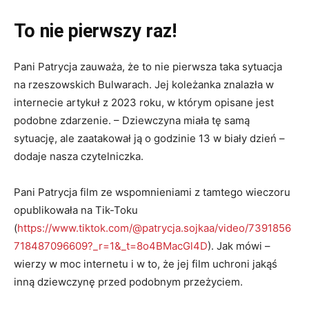
To nie pierwszy raz!
Pani Patrycja zauważa, że to nie pierwsza taka sytuacja
na rzeszowskich Bulwarach. Jej koleżanka znalazła w
internecie artykuł z 2023 roku, w którym opisane jest
podobne zdarzenie. – Dziewczyna miała tę samą
sytuację, ale zaatakował ją o godzinie 13 w biały dzień –
dodaje nasza czytelniczka.
Pani Patrycja film ze wspomnieniami z tamtego wieczoru
opublikowała na Tik-Toku
(
https://www.tiktok.com/@patrycja.sojkaa/video/7391856
718487096609?_r=1&_t=8o4BMacGl4D
). Jak mówi –
wierzy w moc internetu i w to, że jej film uchroni jakąś
inną dziewczynę przed podobnym przeżyciem.