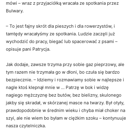
mówi – wraz z przyjaciółką wracała ze spotkania przez
Bulwary.
– To jest fajny skrót dla pieszych i dla rowerzystów, i
tamtędy wracałyśmy ze spotkania. Ludzie zaczęli już
wychodzić do pracy, biegać lub spacerować z psami –
opisuje pani Patrycja.
Jak dodaje, zawsze trzyma przy sobie gaz pieprzowy, ale
tym razem nie trzymała go w dłoni, bo czuła się bardzo
bezpiecznie. – Idziemy i rozmawiamy sobie w najlepsze i
nagle ktoś klepnął mnie w … Patrzę w bok i widzę
nagiego mężczyznę bez butów, bez bielizny, skulonego
jakby się skradał, w skórzanej masce na twarzy. Był otyły,
prawdopodobnie w średnim wieku i chyba miał choker na
szyi, ale nie wiem bo byłam w ciężkim szoku – kontynuuje
nasza czytelniczka.