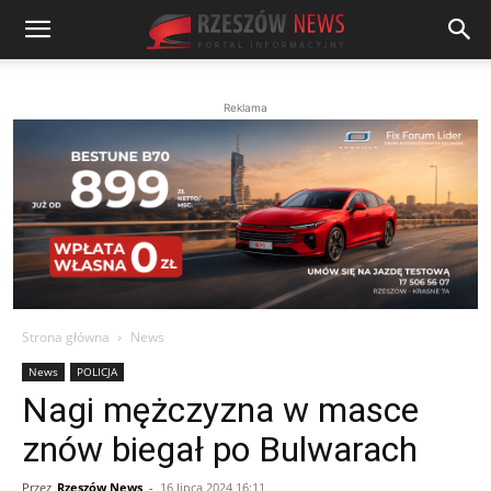
Reklama
Strona główna
News
News
POLICJA
Nagi mężczyzna w masce
znów biegał po Bulwarach
Przez
Rzeszów News
-
16 lipca 2024 16:11