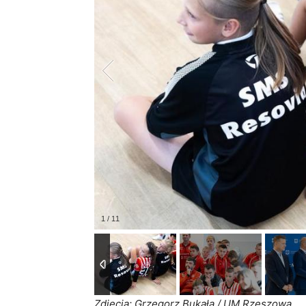
Zdjęcia: Grzegorz Bukała / UM Rzeszowa