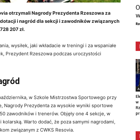
O
ovia otrzymali Nagrody Prezydenta Rzeszowa za
w
dotacji i nagród dla sekcji i zawodników związanych
Rz
728 207 zł.
ia, wysiłek, jaki wkładacie w treningi i za wspaniałe
ołek, Prezydent Rzeszowa podczas uroczystości
agród
A
El
 października, w Szkole Mistrzostwa Sportowego przy
w 
e, Nagrody Prezydenta za wysokie wyniki sportowe
Rz
 50 zawodników i trenerów. Objęły one 4 sekcje, w
pr
zą i kolarską. Warto dodać, że poza samymi nagrodami,
nikom związanym z CWKS Resovia.