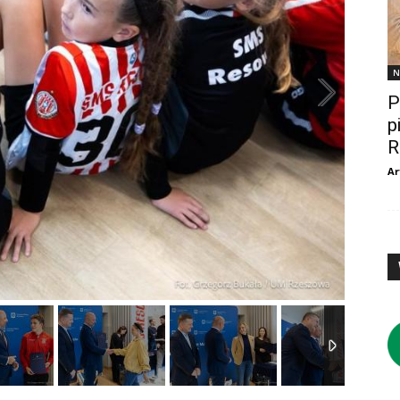
N
P
p
R
Ar