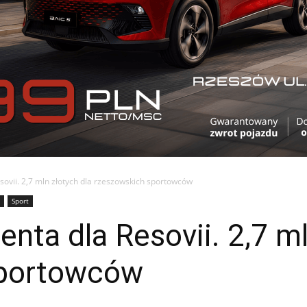
ovii. 2,7 mln złotych dla rzeszowskich sportowców
Sport
nta dla Resovii. 2,7 ml
sportowców