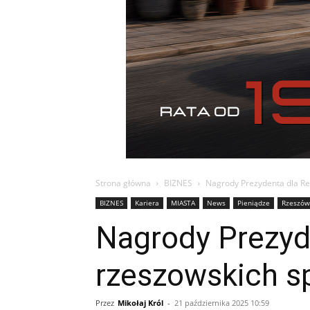
Strona główna
BIZNES
Nagrody Prezydenta dla Res
BIZNES
Kariera
MIASTA
News
Pieniądze
Rzeszów
Nagrody Prezyde
rzeszowskich 
Przez
Mikołaj Król
-
21 października 2025 10:59