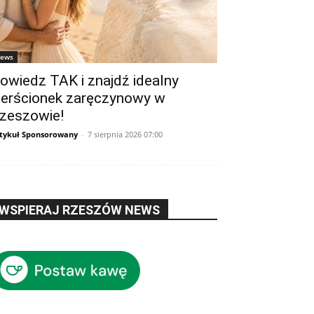
ews
owiedz TAK i znajdź idealny
ierścionek zaręczynowy w
zeszowie!
tykuł Sponsorowany
-
7 sierpnia 2026 07:00
WSPIERAJ RZESZÓW NEWS