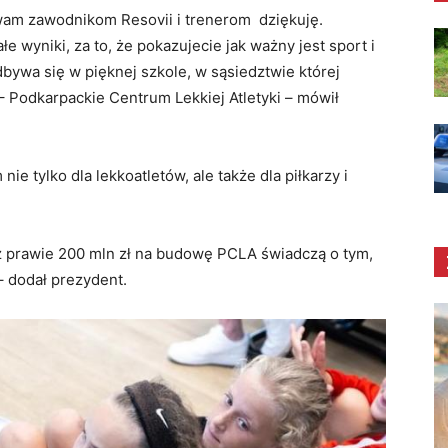
wam zawodnikom Resovii i trenerom dziękuję.
 wyniki, za to, że pokazujecie jak ważny jest sport i
dbywa się w pięknej szkole, w sąsiedztwie której
– Podkarpackie Centrum Lekkiej Atletyki – mówił
e tylko dla lekkoatletów, ale także dla piłkarzy i
az prawie 200 mln zł na budowę PCLA świadczą o tym,
– dodał prezydent.