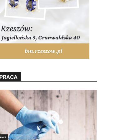
PRACA
ews