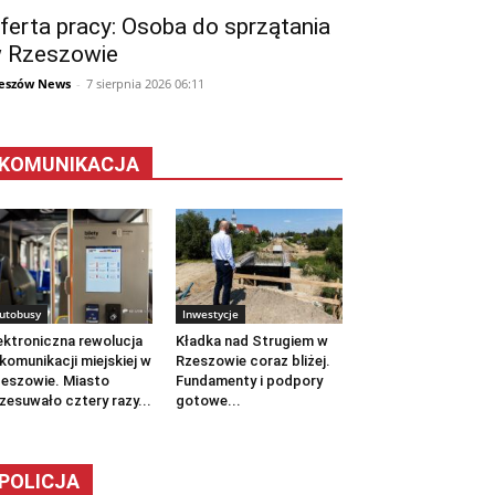
ferta pracy: Osoba do sprzątania
 Rzeszowie
eszów News
-
7 sierpnia 2026 06:11
KOMUNIKACJA
utobusy
Inwestycje
ektroniczna rewolucja
Kładka nad Strugiem w
komunikacji miejskiej w
Rzeszowie coraz bliżej.
eszowie. Miasto
Fundamenty i podpory
zesuwało cztery razy...
gotowe...
POLICJA