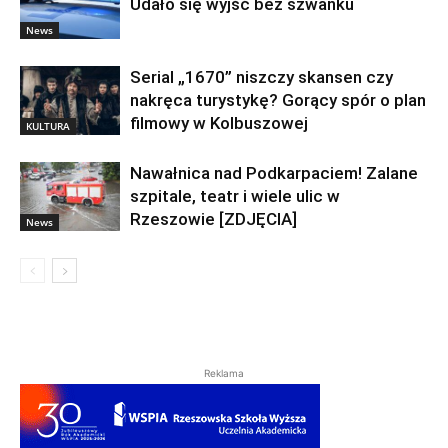
Udało się wyjść bez szwanku
News
Serial „1670” niszczy skansen czy
nakręca turystykę? Gorący spór o plan
filmowy w Kolbuszowej
KULTURA
Nawałnica nad Podkarpaciem! Zalane
szpitale, teatr i wiele ulic w
Rzeszowie [ZDJĘCIA]
News
Reklama