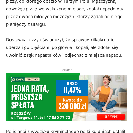
pizzy, do którego doszło w Turzym Polu. Mężczyzna,
dowożąc pizzę we wskazane miejsce, został napadnięty
przez dwóch młodych mężczyzn, którzy żądali od niego
pieniędzy z utargu.
Dostawca pizzy oświadczył, że sprawcy kilkakrotnie
uderzali go pięściami po głowie i kopali, ale zdołał się
uwolnić z rąk napastników i odjechać z miejsca napadu.
Reklama
Policjanci z wydziału kryminalnego po kilku dniach ustalili