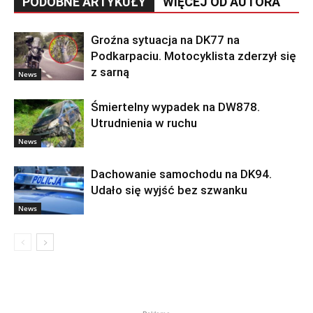
PODOBNE ARTYKUŁY
WIĘCEJ OD AUTORA
Groźna sytuacja na DK77 na
Podkarpaciu. Motocyklista zderzył się
z sarną
News
Śmiertelny wypadek na DW878.
Utrudnienia w ruchu
News
Dachowanie samochodu na DK94.
Udało się wyjść bez szwanku
News