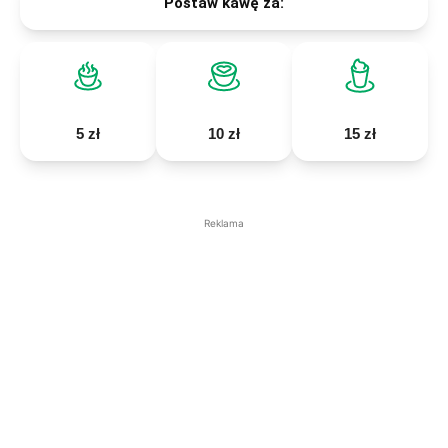
Postaw kawę za:
5 zł
10 zł
15 zł
Reklama