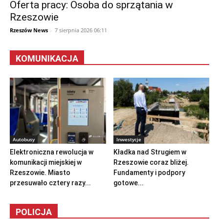
Oferta pracy: Osoba do sprzątania w
Rzeszowie
Rzeszów News
-
7 sierpnia 2026 06:11
KOMUNIKACJA
Autobusy
Inwestycje
Elektroniczna rewolucja w
Kładka nad Strugiem w
komunikacji miejskiej w
Rzeszowie coraz bliżej.
Rzeszowie. Miasto
Fundamenty i podpory
przesuwało cztery razy...
gotowe...
POLICJA