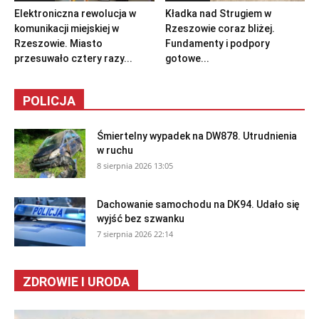
Elektroniczna rewolucja w
Kładka nad Strugiem w
komunikacji miejskiej w
Rzeszowie coraz bliżej.
Rzeszowie. Miasto
Fundamenty i podpory
przesuwało cztery razy...
gotowe...
POLICJA
Śmiertelny wypadek na DW878. Utrudnienia
w ruchu
8 sierpnia 2026 13:05
Dachowanie samochodu na DK94. Udało się
wyjść bez szwanku
7 sierpnia 2026 22:14
ZDROWIE I URODA